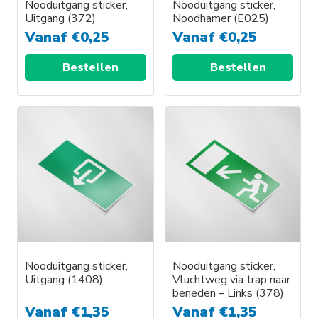
worden
worden
Nooduitgang sticker,
Nooduitgang sticker,
Uitgang (372)
Noodhamer (E025)
op
op
Vanaf
€
0,25
Vanaf
€
0,25
de
de
productpagina
productpagina
Bestellen
Bestellen
Nooduitgang sticker,
Nooduitgang sticker,
Uitgang (1408)
Vluchtweg via trap naar
beneden – Links (378)
Vanaf
€
1,35
Vanaf
€
1,35