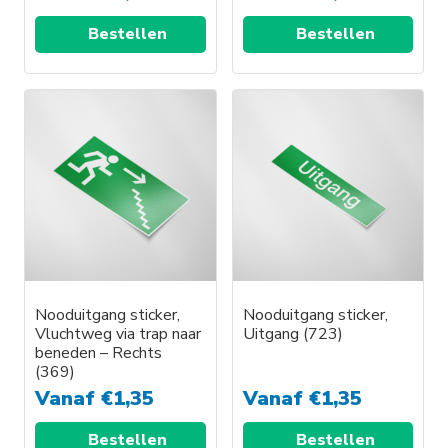
Bestellen
Bestellen
Dit
Dit
product
product
heeft
heeft
meerdere
meerdere
variaties.
variaties.
Deze
Deze
optie
optie
kan
kan
gekozen
gekozen
worden
worden
Nooduitgang sticker,
Nooduitgang sticker,
Vluchtweg via trap naar
Uitgang (723)
op
op
beneden – Rechts
de
de
(369)
productpagina
productpagina
Vanaf
€
1,35
Vanaf
€
1,35
Bestellen
Bestellen