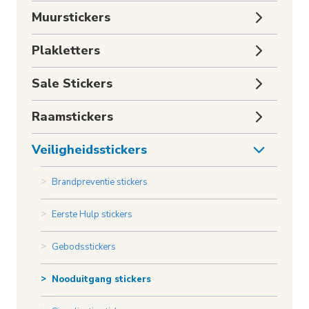
Toggle
Muurstickers
subme
Toggle
Plakletters
subme
Toggle
Sale Stickers
subme
Toggle
Raamstickers
subme
Toggle
Veiligheidsstickers
subme
Brandpreventie stickers
Eerste Hulp stickers
Gebodsstickers
Nooduitgang stickers