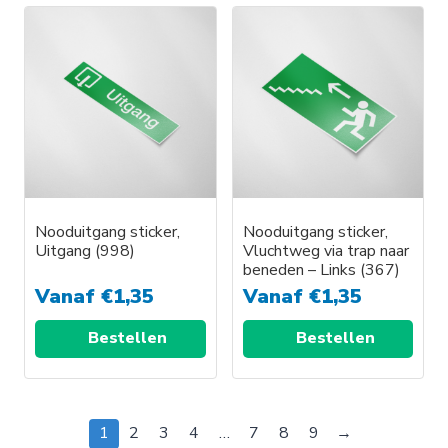
Nooduitgang sticker,
Nooduitgang sticker,
Uitgang (998)
Vluchtweg via trap naar
beneden – Links (367)
Vanaf
€
1,35
Vanaf
€
1,35
Bestellen
Bestellen
Dit
Dit
product
product
1
2
3
4
…
7
8
9
→
heeft
heeft