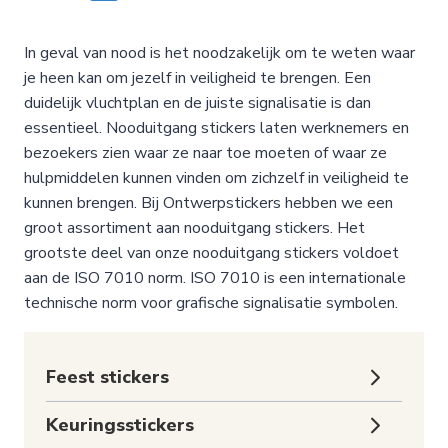
meerdere
meerdere
variaties.
variaties.
In geval van nood is het noodzakelijk om te weten waar
Deze
Deze
je heen kan om jezelf in veiligheid te brengen. Een
optie
optie
duidelijk vluchtplan en de juiste signalisatie is dan
kan
kan
essentieel. Nooduitgang stickers laten werknemers en
gekozen
gekozen
bezoekers zien waar ze naar toe moeten of waar ze
worden
worden
hulpmiddelen kunnen vinden om zichzelf in veiligheid te
op
op
kunnen brengen. Bij Ontwerpstickers hebben we een
de
de
groot assortiment aan nooduitgang stickers. Het
productpagina
productpagina
grootste deel van onze nooduitgang stickers voldoet
aan de ISO 7010 norm. ISO 7010 is een internationale
technische norm voor grafische signalisatie symbolen.
Toggle
Feest stickers
subme
Toggle
Keuringsstickers
subme