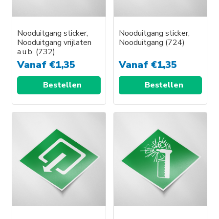
Nooduitgang sticker,
Nooduitgang sticker,
Nooduitgang vrijlaten
Nooduitgang (724)
a.u.b. (732)
Vanaf
€
1,35
Vanaf
€
1,35
Bestellen
Bestellen
Dit
Dit
product
product
heeft
heeft
meerdere
meerdere
variaties.
variaties.
Deze
Deze
optie
optie
kan
kan
gekozen
gekozen