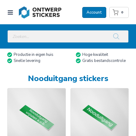
Doorgaan
naar
Account
0
inhoud
Producten
zoeken
Productie in eigen huis
Hoge kwaliteit
Snelle levering
Gratis bestandscontrole
Nooduitgang stickers