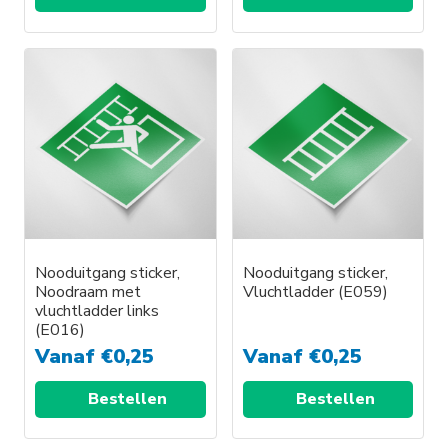
Dit
Dit
product
product
heeft
heeft
meerdere
meerdere
variaties.
variaties.
Deze
Deze
optie
optie
kan
kan
gekozen
gekozen
worden
worden
Nooduitgang sticker,
Nooduitgang sticker,
Noodraam met
Vluchtladder (E059)
op
op
vluchtladder links
de
de
(E016)
productpagina
productpagina
Vanaf
€
0,25
Vanaf
€
0,25
Bestellen
Bestellen