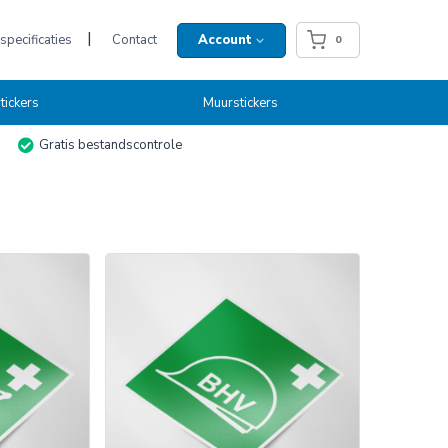
specificaties
Contact
Account
0
ickers
Muurstickers
Gratis bestandscontrole