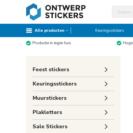
Doorgaan
Producte
naar
zoeken
inhoud
Alle producten
Keuringsstickers
Productie in eigen huis
Hoge 
Toggle
Feest stickers
submenu
Toggle
Keuringsstickers
submenu
Toggle
Muurstickers
submenu
Toggle
Plakletters
submenu
Toggle
Sale Stickers
submenu