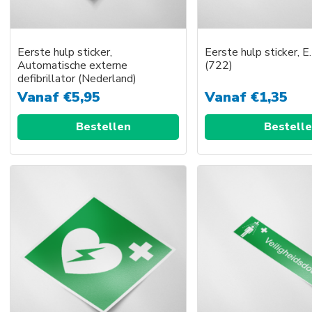
Eerste hulp sticker,
Eerste hulp sticker, E.
Automatische externe
(722)
defibrillator (Nederland)
Vanaf
€
5,95
Vanaf
€
1,35
Bestellen
Bestell
Dit
Dit
product
prod
heeft
heef
meerdere
meer
variaties.
varia
Deze
Dez
optie
optie
kan
kan
gekozen
geko