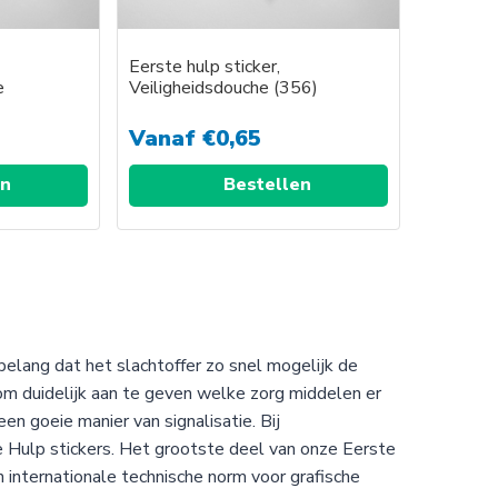
op
de
Eerste hulp sticker,
productpagina
e
Veiligheidsdouche (356)
Vanaf
€
0,65
en
Bestellen
→
 belang dat het slachtoffer zo snel mogelijk de
k om duidelijk aan te geven welke zorg middelen er
een goeie manier van signalisatie. Bij
Hulp stickers. Het grootste deel van onze Eerste
internationale technische norm voor grafische