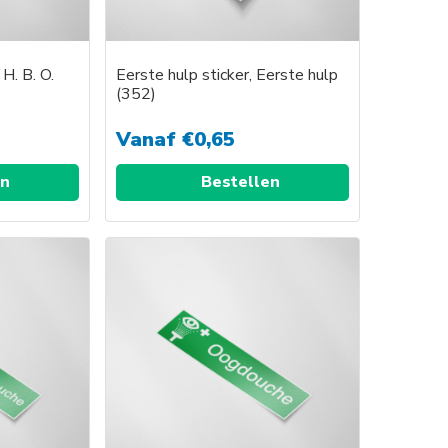
 H. B. O.
Eerste hulp sticker, Eerste hulp
(352)
Vanaf
€
0,65
en
Bestellen
uct
t
dere
ties.
e
zen