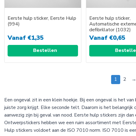
Eerste hulp sticker, Eerste Hulp
Eerste hulp sticker,
(994)
Automatische extern
defibrillator (1032)
Vanaf
€
1,35
Vanaf
€
0,65
Bestellen
Bestell
Dit
product
1
2
heeft
meerdere
variaties.
Een ongeval zit in een klein hoekje. Bij een ongeval is het van
Deze
juiste zorg krijgt. Elke seconde telt. Daarom is het belangrij
optie
aanwezig zijn bij geval van nood. Eerste hulp stickers zijn dan 
kan
Ontwerpstickers hebben we een ruim assortiment met Eerste 
gekozen
Hulp stickers voldoet aan de ISO 7010 norm. ISO 7010 is een 
worden