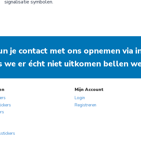
signalisatie symbolen.
op
de
productpagina
 kun je contact met ons opnemen via
i
s we er écht niet uitkomen bellen we 
en
Mijn Account
kers
Login
ickers
Registreren
ers
s
sstickers