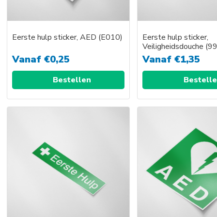
worden
word
op
op
de
de
Eerste hulp sticker, AED (E010)
Eerste hulp sticker,
productpagina
prod
Veiligheidsdouche (9
Vanaf
€
0,25
Vanaf
€
1,35
Bestellen
Bestell