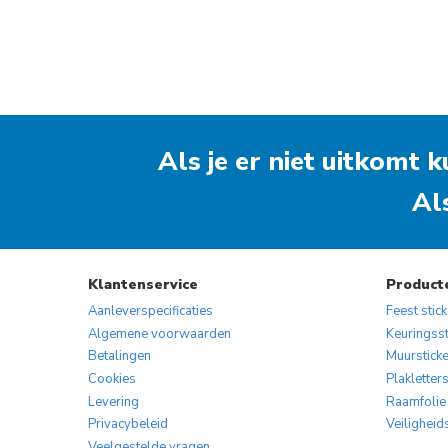
Als je er niet uitkomt
Al
Klantenservice
Product
Aanleverspecificaties
Feest stic
Algemene voorwaarden
Keuringsst
Betalingen
Muurstick
Cookies
Plakletter
Levering
Raamfolie
Privacybeleid
Veiligheid
Veelgestelde vragen