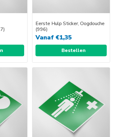
en
Eerste Hulp Sticker, Oogdouche
uctpagina
97)
(996)
Vanaf
€
1,35
en
Bestellen
Dit
product
heeft
meerdere
variaties.
Deze
optie
kan
gekozen
worden