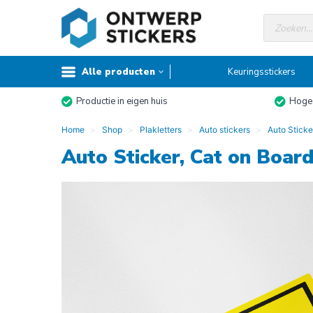
Doorgaan
Producte
naar
zoeken
inhoud
Alle producten
Keuringsstickers
Productie in eigen huis
Hoge 
Home
Shop
Plakletters
Auto stickers
Auto Sticke
Auto Sticker, Cat on Boar