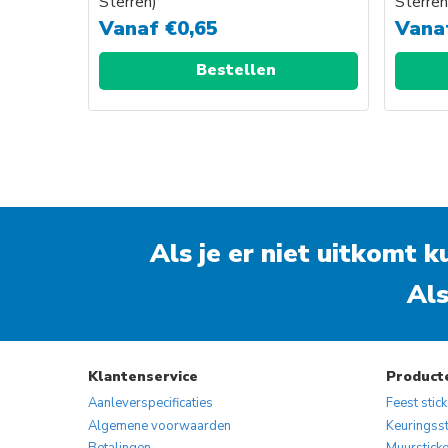
Sterren)
Sterren
Vanaf
€
0,65
Vana
Bestellen
Als je er niet uitkomt 
Als
Klantenservice
Product
Aanleverspecificaties
Feest stic
Algemene voorwaarden
Keuringsst