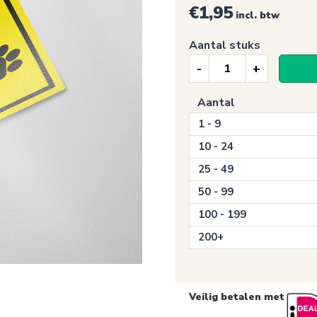
€1,95
incl. btw
Aantal stuks
Auto
Sticker,
Aantal
Cat
1 - 9
on
Board
10 - 24
aantal
25 - 49
50 - 99
100 - 199
200+
Veilig betalen met