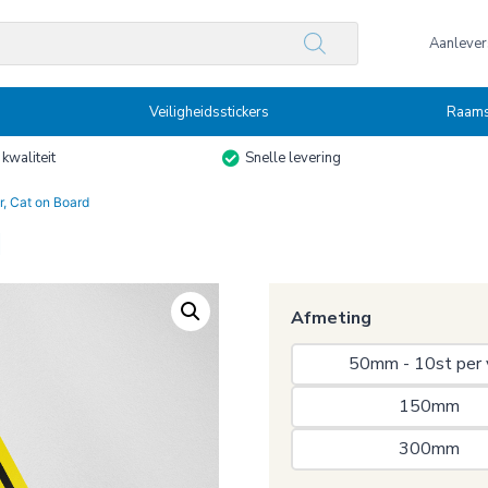
n
Aanlevers
Veiligheidsstickers
Raams
kwaliteit
Snelle levering
r, Cat on Board
d
Afmeting
50mm - 10st per 
150mm 
300mm 