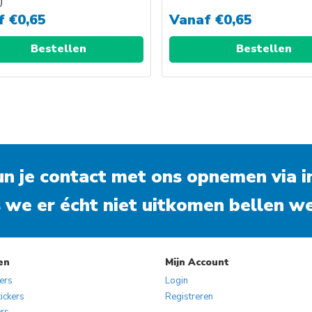
)
f
€
0,65
Vanaf
€
0,65
Bestellen
Bestellen
kun je contact met ons opnemen via
i
 we er écht niet uitkomen bellen we
en
Mijn Account
kers
Login
ickers
Registreren