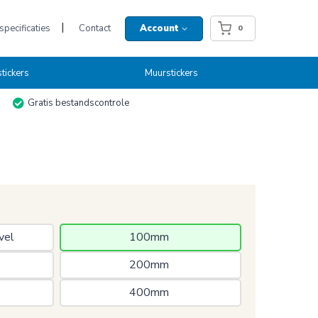
pecificaties
Contact
Account
0
tickers
Muurstickers
Gratis bestandscontrole
vel 
100mm 
200mm 
400mm 