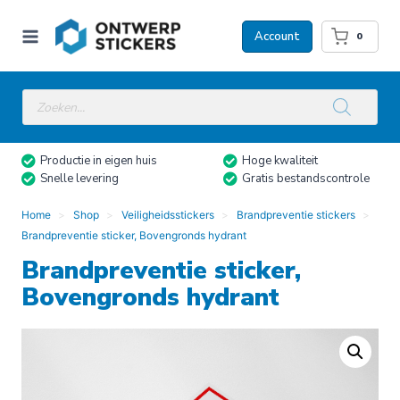
Doorgaan
naar
Account
0
inhoud
Producten
zoeken
Productie in eigen huis
Hoge kwaliteit
Snelle levering
Gratis bestandscontrole
Home
Shop
Veiligheidsstickers
Brandpreventie stickers
Brandpreventie sticker, Bovengronds hydrant
Brandpreventie sticker,
Bovengronds hydrant