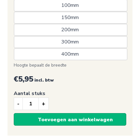
100mm 
150mm 
200mm 
300mm 
400mm 
Hoogte bepaalt de breedte
€5,95
incl. btw
Aantal stuks
Brandpreventie
sticker,
Toevoegen aan winkelwagen
Bovengronds
hydrant
aantal