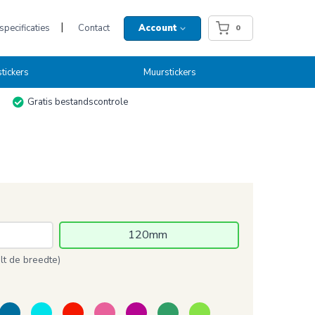
pecificaties
Contact
Account
0
tickers
Muurstickers
Gratis bestandscontrole
120mm 
t de breedte)