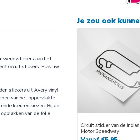
circuit
Mugello
Je zou ook kunn
aantal
ntwerpsstickers aan het
nt circuit stickers. Plak uw
en stickers uit Avery vinyl
hebben van het oppervlakte
lende kleuren kiezen. Bij de
 opplakken van de folie
Circuit sticker van de India
Motor Speedway
Vanaf
€
5,95