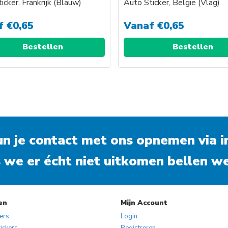
icker, Frankrijk (Blauw)
Auto Sticker, België (Vlag)
f
€
0,65
Vanaf
€
0,65
Bestellen
Bestellen
kun je contact met ons opnemen via
i
 we er écht niet uitkomen bellen we
en
Mijn Account
kers
Login
ickers
Registreren