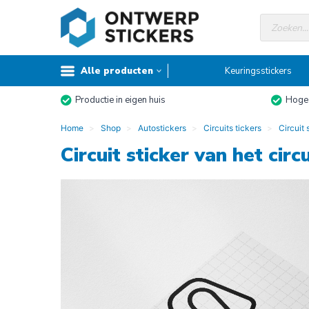
Doorgaan
Producte
naar
zoeken
inhoud
Alle producten
Keuringsstickers
Productie in eigen huis
Hoge 
Home
Shop
Autostickers
Circuits tickers
Circuit 
Circuit sticker van het cir