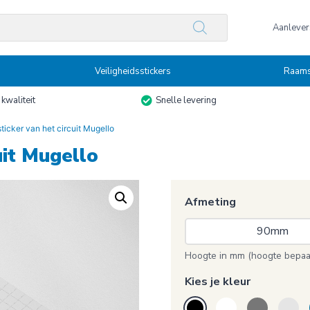
n
Aanlevers
Veiligheidsstickers
Raams
kwaliteit
Snelle levering
sticker van het circuit Mugello
cuit Mugello
Afmeting
90mm 
Hoogte in mm (hoogte bepaal
Kies je kleur