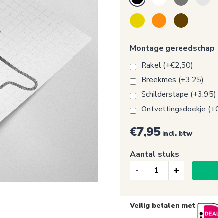
Montage gereedschap
Rakel (+€2,50)
Breekmes (+3,25)
Schilderstape (+3,95)
Ontvettingsdoekje (+
€7,95
incl. btw
Aantal stuks
Circuit
sticker
van
Veilig betalen met
het