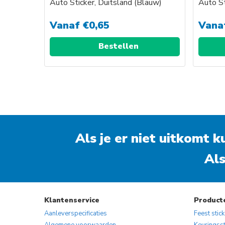
Auto Sticker, Duitsland (Blauw)
Auto St
Vanaf
€
0,65
Vana
Bestellen
Als je er niet uitkomt 
Als
Klantenservice
Product
Aanleverspecificaties
Feest stic
Algemene voorwaarden
Keuringsst