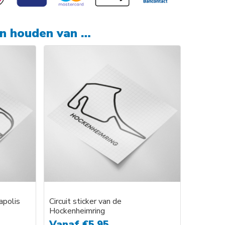
en houden van …
napolis
Circuit sticker van de
Hockenheimring
Vanaf
€
5,95