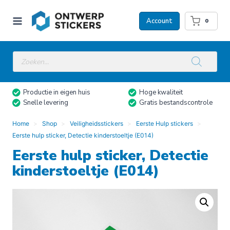
Doorgaan
naar
Account
0
inhoud
Producten
zoeken
Productie in eigen huis
Hoge kwaliteit
Snelle levering
Gratis bestandscontrole
Home
Shop
Veiligheidsstickers
Eerste Hulp stickers
Eerste hulp sticker, Detectie kinderstoeltje (E014)
Eerste hulp sticker, Detectie
kinderstoeltje (E014)