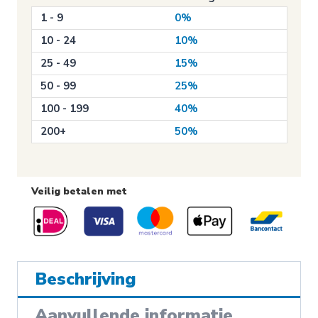
kinderstoeltje
1 - 9
0%
(E014)
aantal
10 - 24
10%
25 - 49
15%
50 - 99
25%
100 - 199
40%
200+
50%
Veilig betalen met
Beschrijving
Aanvullende informatie