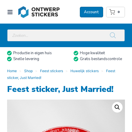
Doorgaan
naar
Account
0
inhoud
Producten
zoeken
Productie in eigen huis
Hoge kwaliteit
Snelle levering
Gratis bestandscontrole
Home
Shop
Feest stickers
Huwelijk stickers
Feest
sticker, Just Married!
Feest sticker, Just Married!