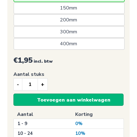
150mm 
200mm 
300mm 
400mm 
€1,95
incl. btw
Aantal stuks
Feest
sticker,
Toevoegen aan winkelwagen
It's
a
Aantal
Korting
girl!
1 - 9
0%
aantal
10 - 24
10%