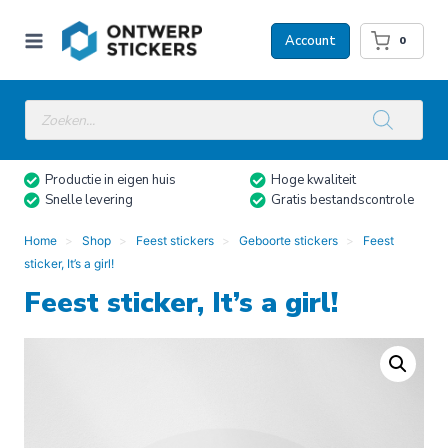
Doorgaan
naar
Account
0
inhoud
Producten
zoeken
Productie in eigen huis
Hoge kwaliteit
Snelle levering
Gratis bestandscontrole
Home
Shop
Feest stickers
Geboorte stickers
Feest
sticker, It’s a girl!
Feest sticker, It’s a girl!