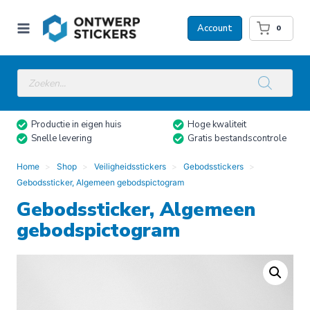
Doorgaan
naar
Account
0
inhoud
Producten
zoeken
Productie in eigen huis
Hoge kwaliteit
Snelle levering
Gratis bestandscontrole
Home
Shop
Veiligheidsstickers
Gebodsstickers
Gebodssticker, Algemeen gebodspictogram
Gebodssticker, Algemeen
gebodspictogram