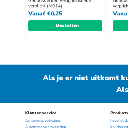
Gebodssticker, Veiligheidshelm
Gebodss
verplicht (M014)
verplic
Vanaf
€
0,25
Vana
Bestellen
Als je er niet uitkomt 
Als
Klantenservice
Product
Aanleverspecificaties
Feest stic
Algemene voorwaarden
Keuringsst