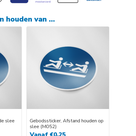
en houden van …
de slee
Gebodssticker, Afstand houden op
slee (M052)
Vanaf
€
0,25