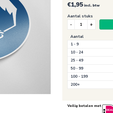
€1,95
incl. btw
Aantal stuks
Gebodssticker,
Oogbescherming
Aantal
verplicht
1 - 9
aantal
10 - 24
25 - 49
50 - 99
100 - 199
200+
Veilig betalen met