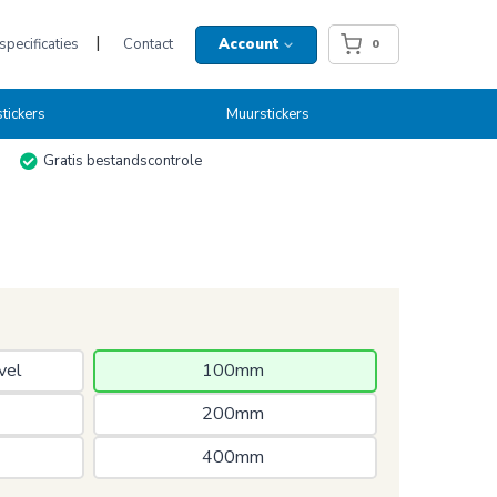
pecificaties
Contact
Account
0
tickers
Muurstickers
Gratis bestandscontrole
vel 
100mm 
200mm 
400mm 