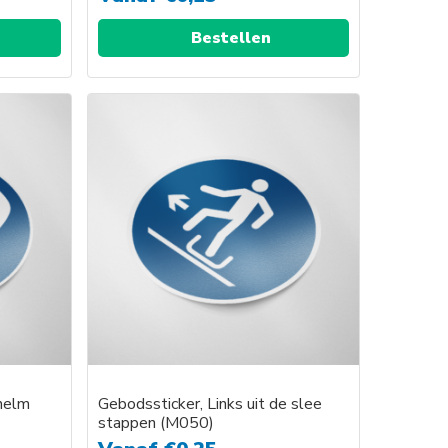
Bestellen
shelm
Gebodssticker, Links uit de slee
stappen (M050)