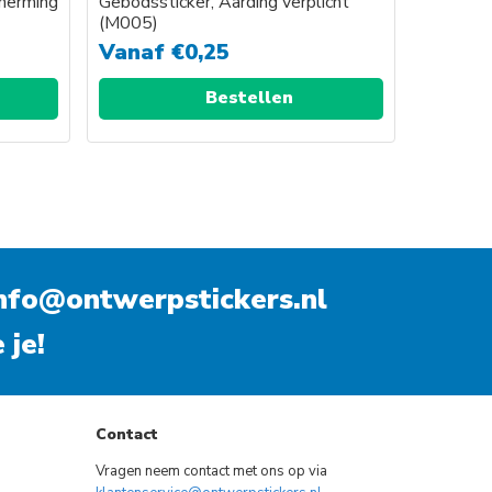
herming
Gebodssticker, Aarding verplicht
(M005)
Vanaf
€
0,25
Bestellen
nfo@ontwerpstickers.nl
 je!
Contact
Vragen neem contact met ons op via