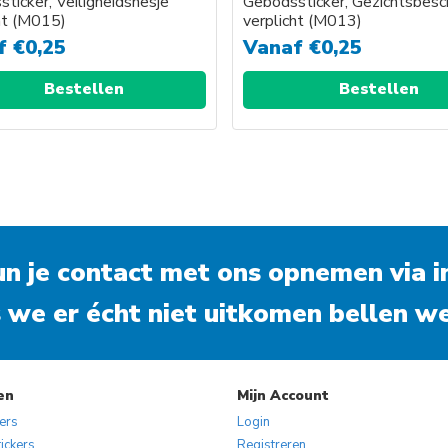
ticker, Veiligheidshesje
Gebodssticker, Gezichtsbesc
ht (M015)
verplicht (M013)
f
€
0,25
Vanaf
€
0,25
Bestellen
Bestellen
kun je contact met ons opnemen via
i
 we er écht niet uitkomen bellen we
en
Mijn Account
kers
Login
ickers
Registreren