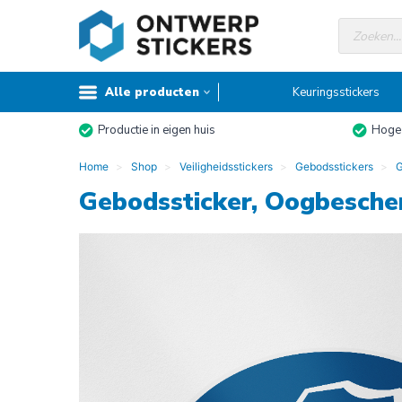
Doorgaan
Producte
naar
zoeken
inhoud
Alle producten
Keuringsstickers
Productie in eigen huis
Hoge 
Home
Shop
Veiligheidsstickers
Gebodsstickers
G
Gebodssticker, Oogbescher