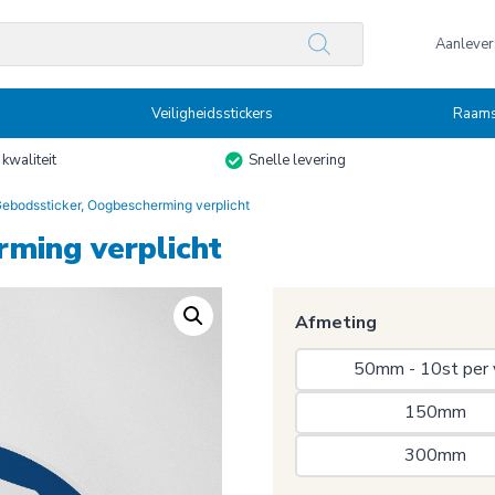
n
Aanlevers
Veiligheidsstickers
Raams
kwaliteit
Snelle levering
ebodssticker, Oogbescherming verplicht
ming verplicht
Afmeting
50mm - 10st per 
150mm 
300mm 