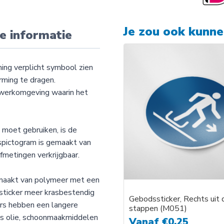
Je zou ook kunn
e informatie
ing verplicht symbool zien
rming te dragen.
n werkomgeving waarin het
moet gebruiken, is de
dspictogram is gemaakt van
afmetingen verkrijgbaar.
emaakt van polymeer met een
sticker meer krasbestendig
Gebodssticker, Rechts uit 
ers hebben een langere
stappen (M051)
als olie, schoonmaakmiddelen
Vanaf
€
0,25