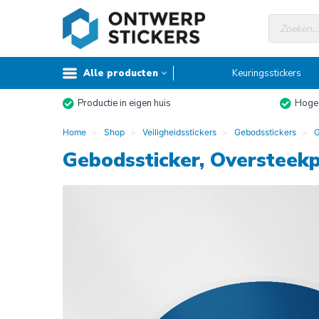
Doorgaan
Producte
naar
zoeken
inhoud
Alle producten
Keuringsstickers
Productie in eigen huis
Hoge 
Home
Shop
Veiligheidsstickers
Gebodsstickers
G
Gebodssticker, Oversteek