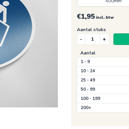
400mm 
€1,95
incl. btw
Aantal stuks
Gebodssticker,
Oversteekplaats
Aantal
gebruiken
1 - 9
(M023)
aantal
10 - 24
25 - 49
50 - 99
100 - 199
200+