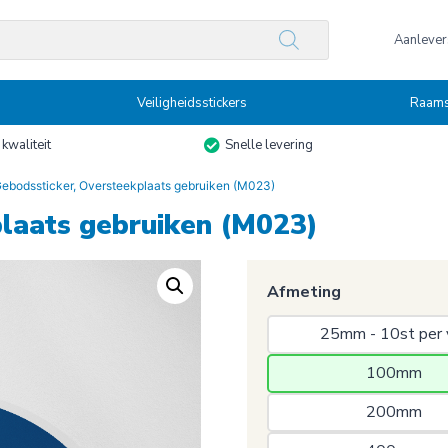
n
Aanlevers
Veiligheidsstickers
Raams
kwaliteit
Snelle levering
ebodssticker, Oversteekplaats gebruiken (M023)
plaats gebruiken (M023)
Afmeting
25mm - 10st per 
100mm 
200mm 