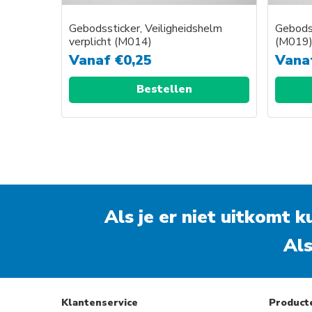
Gebodssticker, Veiligheidshelm
Gebodss
verplicht (M014)
(M019
Vanaf
€
0,25
Vana
Bestellen
Als je er niet uitkomt 
Als
Klantenservice
Product