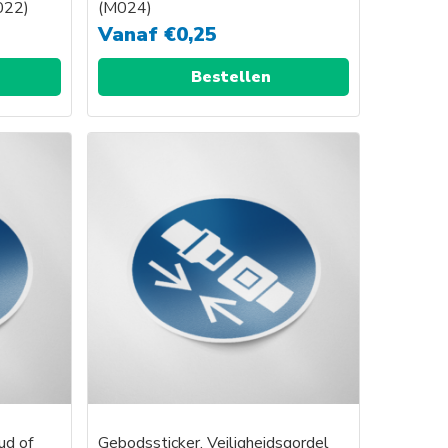
M022)
(M024)
Vanaf
€
0,25
Bestellen
ud of
Gebodssticker, Veiligheidsgordel