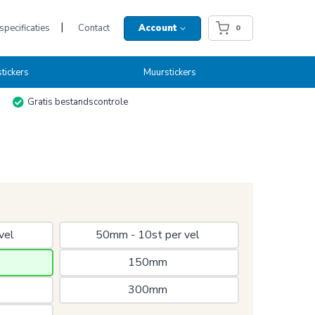
pecificaties
Contact
Account
0
tickers
Muurstickers
Gratis bestandscontrole
vel 
50mm - 10st per vel 
150mm 
300mm 