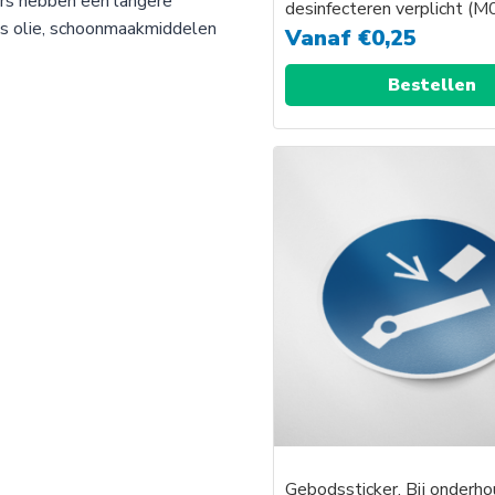
ers hebben een langere
desinfecteren verplicht (
als olie, schoonmaakmiddelen
Vanaf
€
0,25
Bestellen
Gebodssticker, Bij onderho