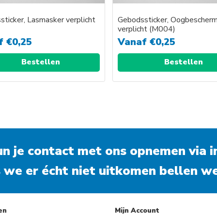
ticker, Lasmasker verplicht
Gebodssticker, Oogbescherm
)
verplicht (M004)
f
€
0,25
Vanaf
€
0,25
Bestellen
Bestellen
kun je contact met ons opnemen via
i
 we er écht niet uitkomen bellen we
en
Mijn Account