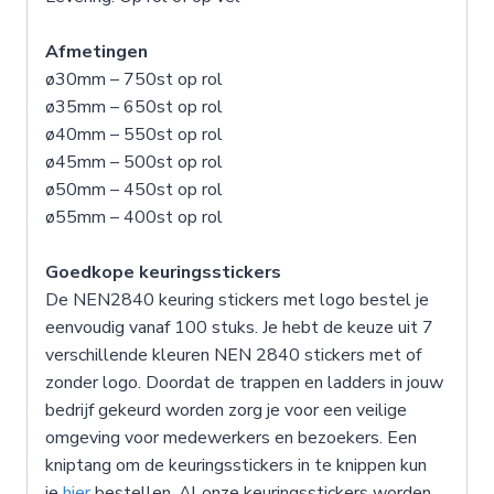
Afmetingen
ø30mm – 750st op rol
ø35mm – 650st op rol
ø40mm – 550st op rol
ø45mm – 500st op rol
ø50mm – 450st op rol
ø55mm – 400st op rol
Goedkope keuringsstickers
De NEN2840 keuring stickers met logo bestel je
eenvoudig vanaf 100 stuks. Je hebt de keuze uit 7
verschillende kleuren NEN 2840 stickers met of
zonder logo. Doordat de trappen en ladders in jouw
bedrijf gekeurd worden zorg je voor een veilige
omgeving voor medewerkers en bezoekers. Een
kniptang om de keuringsstickers in te knippen kun
je
hier
bestellen. Al onze keuringsstickers worden