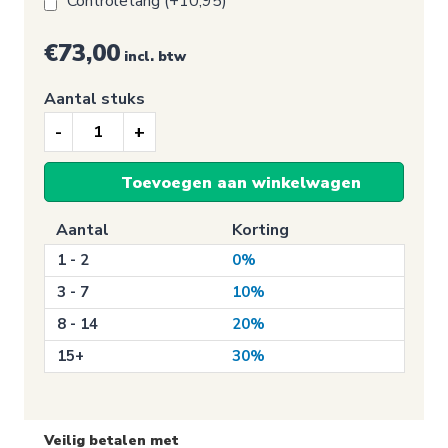
Controletang (+10,95)
€73,00
incl. btw
Aantal stuks
Keuringssticker
NEN2484
Toevoegen aan winkelwagen
met
logo
Aantal
Korting
aantal
1 - 2
0%
3 - 7
10%
8 - 14
20%
15+
30%
Veilig betalen met