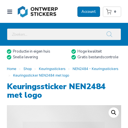
Doorgaan
naar
Account
0
inhoud
Producten
zoeken
Productie in eigen huis
Hoge kwaliteit
Snelle levering
Gratis bestandscontrole
Home
Shop
Keuringsstickers
NEN2484 - Keuringsstickers
Keuringssticker NEN2484 met logo
Keuringssticker NEN2484
met logo