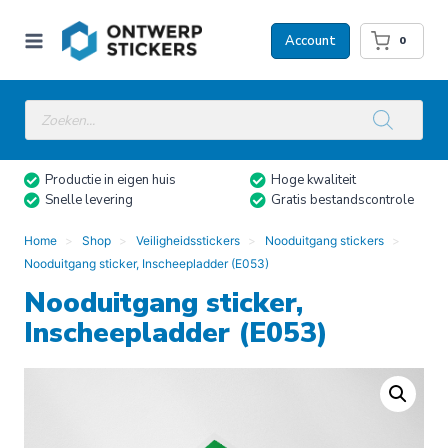
Doorgaan
naar
Account
0
inhoud
Producten
zoeken
Productie in eigen huis
Hoge kwaliteit
Snelle levering
Gratis bestandscontrole
Home
Shop
Veiligheidsstickers
Nooduitgang stickers
Nooduitgang sticker, Inscheepladder (E053)
Nooduitgang sticker,
Inscheepladder (E053)