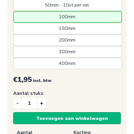
50mm - 10st per vel 
100mm 
150mm 
200mm 
300mm 
400mm 
€1,95
incl. btw
Aantal stuks
Nooduitgang
sticker,
Toevoegen aan winkelwagen
Inscheepladder
(E053)
Aantal
Korting