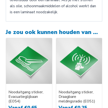
als olie, schoonmaakmiddelen of alcohol werkt dan
is een laminaat noodzakelijk.
Je zou ook kunnen houden van …
Nooduitgang sticker,
Nooduitgang sticker,
Evacuatieglijbaan
Draagbare
(E054)
meldingsradio (E051)
Vanaf
€
0,65
Vanaf
€
0,25