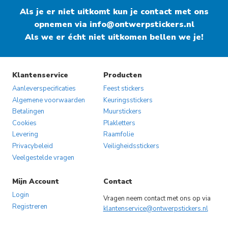
Als je er niet uitkomt kun je contact met ons
opnemen via
info@ontwerpstickers.nl
Als we er écht niet uitkomen bellen we je!
Klantenservice
Producten
Aanleverspecificaties
Feest stickers
Algemene voorwaarden
Keuringsstickers
Betalingen
Muurstickers
Cookies
Plakletters
Levering
Raamfolie
Privacybeleid
Veiligheidsstickers
Veelgestelde vragen
Mijn Account
Contact
Login
Vragen neem contact met ons op via
Registreren
klantenservice@ontwerpstickers.nl