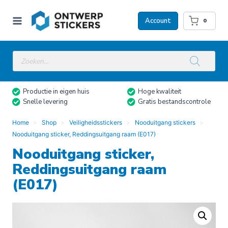
Doorgaan
naar
Account
0
inhoud
Producten
zoeken
Productie in eigen huis
Hoge kwaliteit
Snelle levering
Gratis bestandscontrole
Home
Shop
Veiligheidsstickers
Nooduitgang stickers
Nooduitgang sticker, Reddingsuitgang raam (E017)
Nooduitgang sticker,
Reddingsuitgang raam
(E017)