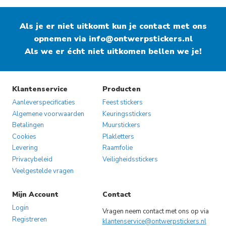
Als je er niet uitkomt kun je contact met ons
opnemen via
info@ontwerpstickers.nl
Als we er écht niet uitkomen bellen we je!
Klantenservice
Producten
Aanleverspecificaties
Feest stickers
Algemene voorwaarden
Keuringsstickers
Betalingen
Muurstickers
Cookies
Plakletters
Levering
Raamfolie
Privacybeleid
Veiligheidsstickers
Veelgestelde vragen
Mijn Account
Contact
Login
Vragen neem contact met ons op via
Registreren
klantenservice@ontwerpstickers.nl