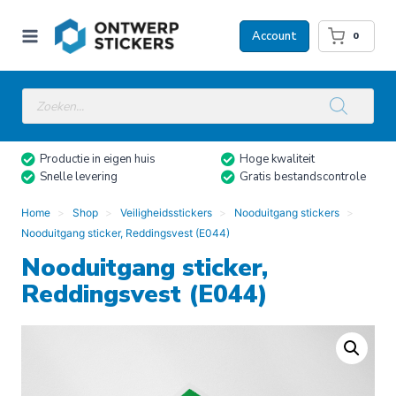
Doorgaan
naar
Account
0
inhoud
Producten
zoeken
Productie in eigen huis
Hoge kwaliteit
Snelle levering
Gratis bestandscontrole
Home
Shop
Veiligheidsstickers
Nooduitgang stickers
Nooduitgang sticker, Reddingsvest (E044)
Nooduitgang sticker,
Reddingsvest (E044)