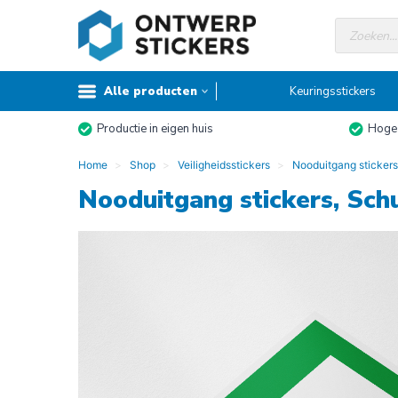
Doorgaan
Producte
naar
zoeken
inhoud
Alle producten
Keuringsstickers
Productie in eigen huis
Hoge 
Home
Shop
Veiligheidsstickers
Nooduitgang stickers
Nooduitgang stickers, Schu