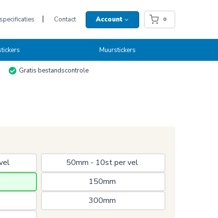
pecificaties
Contact
Account
0
tickers
Muurstickers
Gratis bestandscontrole
vel 
50mm - 10st per vel 
150mm 
300mm 