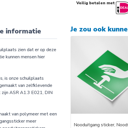
Veilig betalen met
Je zou ook kunn
e informatie
ilplaats zien dat er op deze
atie kunnen mensen hier
s, is onze schuilplaats
s gemaakt van zelfklevende
Dit zijn ASR A1.3 E021, DIN
emaakt van polymeer met een
tgangssticker meer
Nooduitgang sticker, Noo