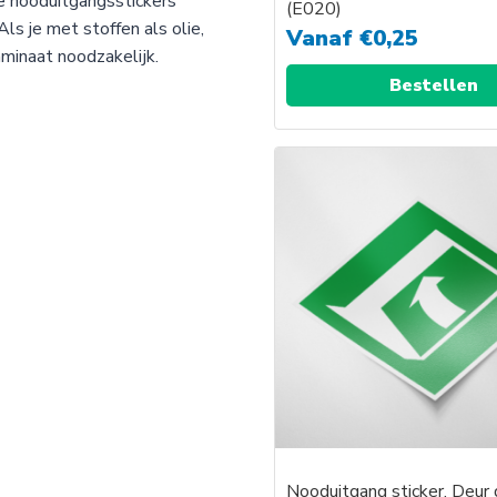
De nooduitgangsstickers
(E020)
ls je met stoffen als olie,
Vanaf
€
0,25
minaat noodzakelijk.
Bestellen
Nooduitgang sticker, Deur