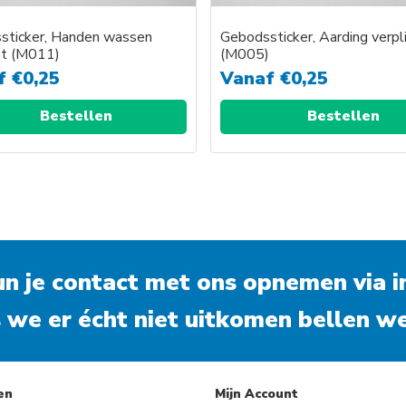
sticker, Handen wassen
Gebodssticker, Aarding verpl
ht (M011)
(M005)
f
€
0,25
Vanaf
€
0,25
Bestellen
Bestellen
kun je contact met ons opnemen via
i
 we er écht niet uitkomen bellen we
en
Mijn Account