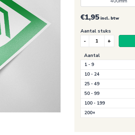
400mm 
€1,95
incl. btw
Aantal stuks
Nooduitgang
stickers,
Aantal
Schuilplaats
1 - 9
(E021)
aantal
10 - 24
25 - 49
50 - 99
100 - 199
200+