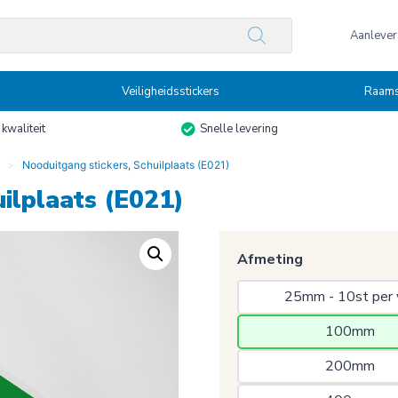
n
Aanlevers
Veiligheidsstickers
Raams
kwaliteit
Snelle levering
Nooduitgang stickers, Schuilplaats (E021)
ilplaats (E021)
Afmeting
25mm - 10st per 
100mm 
200mm 