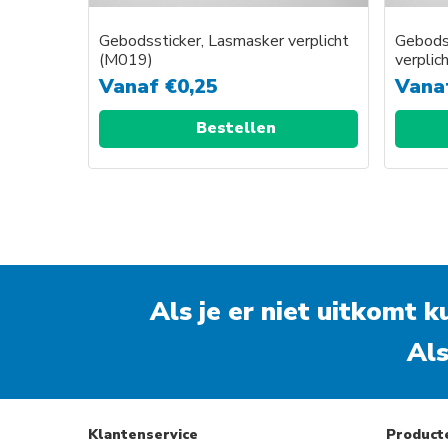
Gebodssticker, Lasmasker verplicht
Gebods
(M019)
verplic
Vanaf
€
0,25
Vana
Bestellen
Als je er niet uitkomt 
Als
Klantenservice
Product