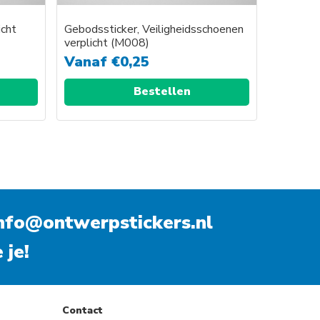
icht
Gebodssticker, Veiligheidsschoenen
verplicht (M008)
Vanaf
€
0,25
Bestellen
nfo@ontwerpstickers.nl
 je!
Contact