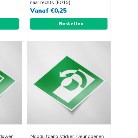
naar rechts (E019)
Vanaf
€
0,25
Bestellen
 duwen
Nooduitgang sticker, Deur openen