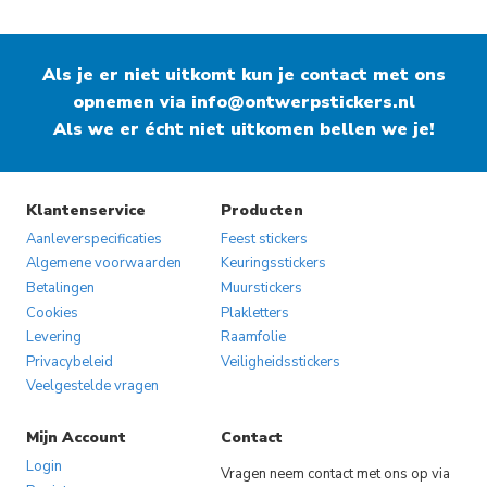
product
product
heeft
heeft
Als je er niet uitkomt kun je contact met ons
meerdere
meerdere
opnemen via
variaties.
info@ontwerpstickers.nl
variaties.
Als we er écht niet uitkomen bellen we je!
Deze
Deze
optie
optie
kan
kan
gekozen
gekozen
Klantenservice
Producten
worden
worden
Aanleverspecificaties
Feest stickers
op
op
Algemene voorwaarden
Keuringsstickers
Betalingen
Muurstickers
de
de
Cookies
Plakletters
productpagina
productpagina
Levering
Raamfolie
Privacybeleid
Veiligheidsstickers
Veelgestelde vragen
Mijn Account
Contact
Login
Vragen neem contact met ons op via