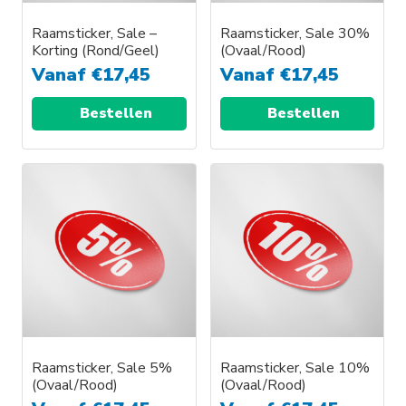
Raamsticker, Sale –
Raamsticker, Sale 30%
Korting (Rond/Geel)
(Ovaal/Rood)
Vanaf
€
17,45
Vanaf
€
17,45
Bestellen
Bestellen
Dit
Dit
product
product
heeft
heeft
meerdere
meerdere
variaties.
variaties.
Deze
Deze
optie
optie
kan
kan
gekozen
gekozen
worden
worden
Raamsticker, Sale 5%
Raamsticker, Sale 10%
(Ovaal/Rood)
(Ovaal/Rood)
op
op