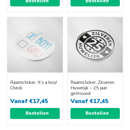
Bestellen
Bestellen
Dit
Dit
product
product
heeft
heeft
meerdere
meerdere
variaties.
variaties.
Deze
Deze
optie
optie
kan
kan
gekozen
gekozen
worden
worden
Raamsticker, It’s a boy!
Raamsticker, Zilveren
Check
Huwelijk – 25 jaar
op
op
getrouwd
de
de
Vanaf
€
17,45
Vanaf
€
17,45
productpagina
productpagina
Bestellen
Bestellen
Dit
Dit