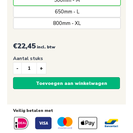
500mm - M
650mm - L
800mm - XL
€
22,45
incl. btw
Aantal stuks
Raamsticker,
Sale
Toevoegen aan winkelwagen
20%
(Ovaal/Rood)
Veilig betalen met
aantal