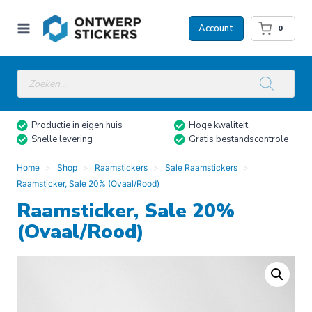
Doorgaan
naar
Account
0
inhoud
Producten
zoeken
Productie in eigen huis
Hoge kwaliteit
Snelle levering
Gratis bestandscontrole
Home
Shop
Raamstickers
Sale Raamstickers
Raamsticker, Sale 20% (Ovaal/Rood)
Raamsticker, Sale 20%
(Ovaal/Rood)