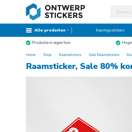
Doorgaan
Producte
naar
zoeken
inhoud
Alle producten
Keuringsstickers
Productie in eigen huis
Hoge 
Home
Shop
Raamstickers
Sale Raamstickers
Raa
Raamsticker, Sale 80% ko