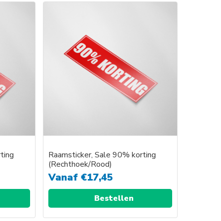
product
heeft
e
meerdere
variaties.
Deze
optie
kan
gekozen
worden
op
de
agina
productpagina
ting
Raamsticker, Sale 90% korting
(Rechthoek/Rood)
Vanaf
€
17,45
Bestellen