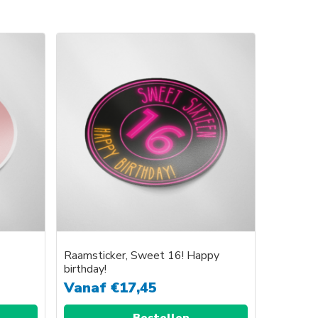
Dit
product
heeft
e
meerdere
variaties.
Deze
optie
kan
gekozen
worden
op
de
agina
productpagina
Raamsticker, Sweet 16! Happy
birthday!
Vanaf
€
17,45
Bestellen