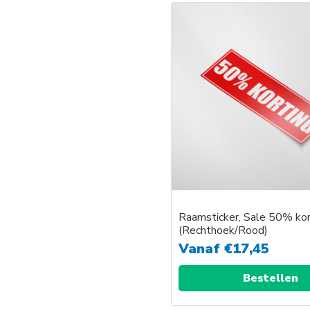
product
heeft
meerder
variaties.
Deze
optie
kan
gekozen
worden
op
de
productp
Raamsticker, Sale 50% kor
(Rechthoek/Rood)
Vanaf
€
17,45
Bestellen