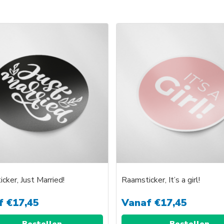
Dit
product
heeft
meerder
variaties.
Deze
optie
kan
gekozen
worden
op
de
productp
cker, Just Married!
Raamsticker, It’s a girl!
f
€
17,45
Vanaf
€
17,45
Bestellen
Bestellen