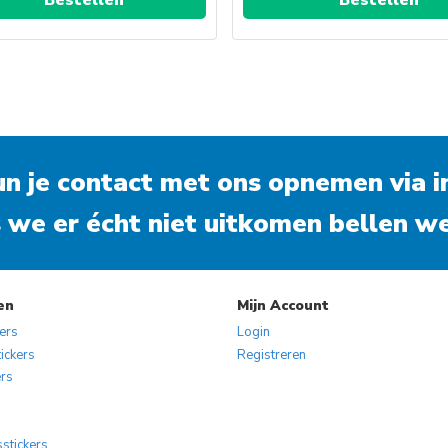
Dit
Dit
product
product
heeft
heeft
meerdere
meerdere
variaties.
variaties.
kun je contact met ons opnemen via
Deze
Deze
i
optie
optie
 we er écht niet uitkomen bellen we
kan
kan
gekozen
gekozen
worden
worden
op
op
en
Mijn Account
de
de
kers
Login
productpagina
productpa
ickers
Registreren
ers
s
sstickers