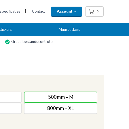
pecificaties
Contact
Account
0
tickers
Muurstickers
Gratis bestandscontrole
500mm - M
800mm - XL