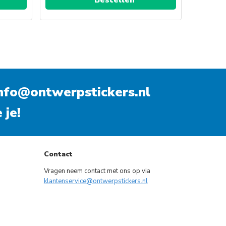
Dit
product
heeft
meerdere
variaties.
nfo@ontwerpstickers.nl
Deze
optie
 je!
kan
gekozen
worden
op
Contact
de
Vragen neem contact met ons op via
gina
productpagina
klantenservice@ontwerpstickers.nl