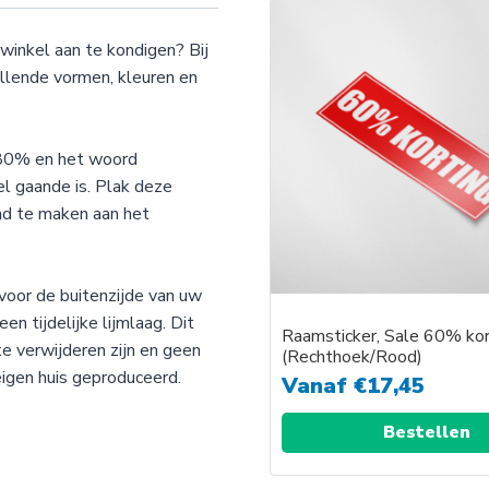
 winkel aan te kondigen? Bij
llende vormen, kleuren en
 80% en het woord
l gaande is. Plak deze
nd te maken aan het
voor de buitenzijde van uw
en tijdelijke lijmlaag. Dit
Raamsticker, Sale 60% kor
te verwijderen zijn en geen
(Rechthoek/Rood)
eigen huis geproduceerd.
Vanaf
€
17,45
Bestellen
Dit