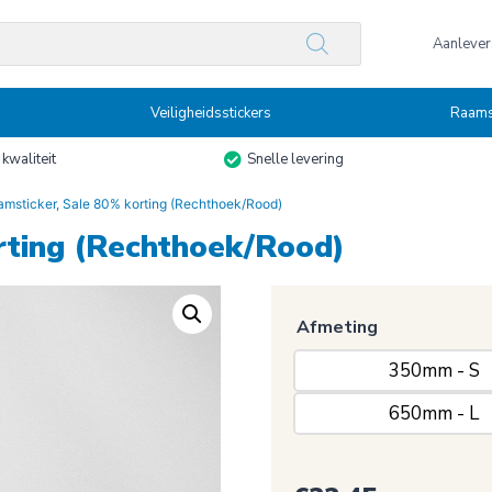
n
Aanlevers
Veiligheidsstickers
Raams
kwaliteit
Snelle levering
msticker, Sale 80% korting (Rechthoek/Rood)
rting (Rechthoek/Rood)
Afmeting
350mm - S
650mm - L