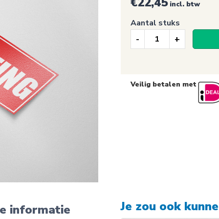
€
22,45
incl. btw
Aantal stuks
Raamsticker,
Sale
80%
Veilig betalen met
korting
(Rechthoek/Ro
aantal
Je zou ook kunn
e informatie