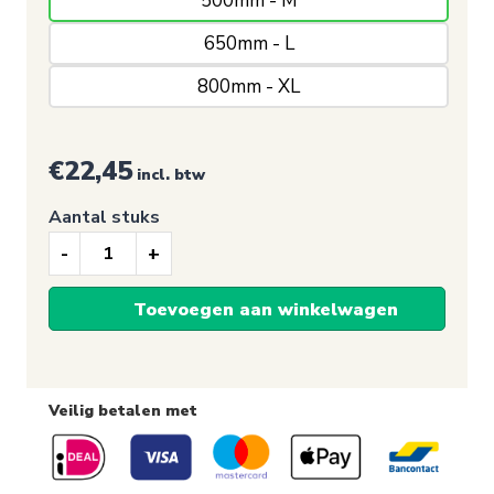
500mm - M
650mm - L
800mm - XL
€
22,45
incl. btw
Aantal stuks
Raamsticker,
Sale
Toevoegen aan winkelwagen
80%
(Ster/Rood)
Veilig betalen met
aantal