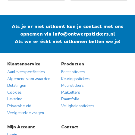
Dit
product
heeft
Als je er niet uitkomt kun je contact met ons
meerdere
opnemen via
info@ontwerpstickers.nl
variaties.
Als we er écht niet uitkomen bellen we je!
Deze
optie
kan
gekozen
Klantenservice
Producten
worden
Aanleverspecificaties
Feest stickers
op
Algemene voorwaarden
Keuringsstickers
Betalingen
Muurstickers
de
Cookies
Plakletters
productpagina
Levering
Raamfolie
Privacybeleid
Veiligheidsstickers
Veelgestelde vragen
Mijn Account
Contact