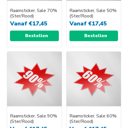
Raamsticker, Sale 70%
Raamsticker, Sale 50%
(Ster/Rood)
(Ster/Rood)
Vanaf
€
17,45
Vanaf
€
17,45
Bestellen
Bestellen
Dit
Dit
product
product
heeft
heeft
meerdere
meerdere
variaties.
variaties.
Deze
Deze
optie
optie
kan
kan
gekozen
gekozen
worden
worden
Raamsticker, Sale 90%
Raamsticker, Sale 60%
(Ster/Rood)
(Ster/Rood)
op
op