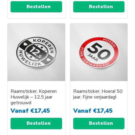
Bestellen
Bestellen
Dit
Dit
product
product
heeft
heeft
meerdere
meerdere
variaties.
variaties.
Deze
Deze
optie
optie
kan
kan
gekozen
gekozen
worden
worden
Raamsticker, Koperen
Raamsticker, Hoera! 50
Huwelijk – 12,5 jaar
jaar, Fijne verjaardag!
op
op
getrouwd
de
de
Vanaf
€
17,45
Vanaf
€
17,45
productpagina
productpagina
Bestellen
Bestellen