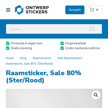
Doorgaan
naar
Account
0
inhoud
Producten
zoeken
Productie in eigen huis
Hoge kwaliteit
Snelle levering
Gratis bestandscontrole
Home
Shop
Raamstickers
Sale Raamstickers
Raamsticker, Sale 80% (Ster/Rood)
Raamsticker, Sale 80%
(Ster/Rood)