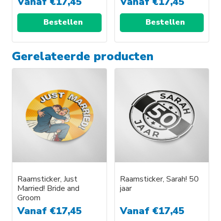
Vanaf
€
17,45
Vanaf
€
17,45
de
de
productpagina
productpagina
Bestellen
Bestellen
Dit
Dit
Gerelateerde producten
product
product
heeft
heeft
meerdere
meerdere
variaties.
variaties.
Deze
Deze
optie
optie
kan
kan
gekozen
gekozen
worden
worden
op
op
Raamsticker, Just
Raamsticker, Sarah! 50
de
de
Married! Bride and
jaar
productpagina
productpagina
Groom
Vanaf
€
17,45
Vanaf
€
17,45