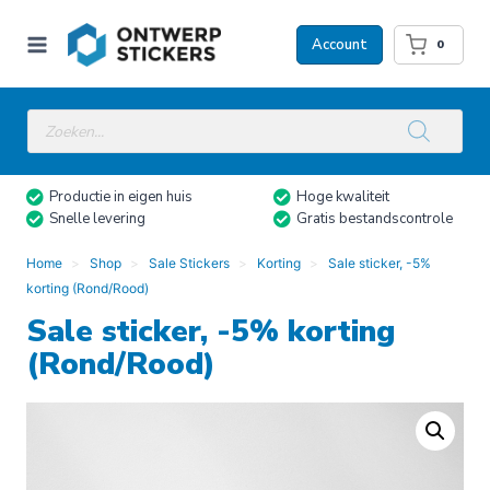
Doorgaan
naar
Account
0
inhoud
Producten
zoeken
Productie in eigen huis
Hoge kwaliteit
Snelle levering
Gratis bestandscontrole
Home
Shop
Sale Stickers
Korting
Sale sticker, -5%
korting (Rond/Rood)
Sale sticker, -5% korting
(Rond/Rood)