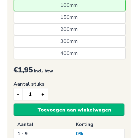
100mm 
150mm 
200mm 
300mm 
400mm 
€1,95
incl. btw
Aantal stuks
Sale
sticker,
Toevoegen aan winkelwagen
-5%
korting
Aantal
Korting
(Rond/Rood)
1 - 9
0%
aantal