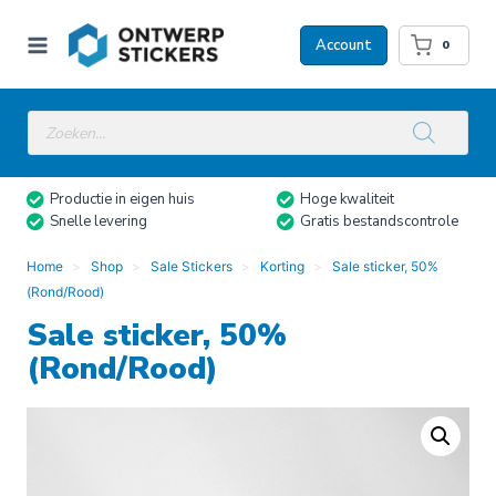
Doorgaan
naar
Account
0
inhoud
Producten
zoeken
Productie in eigen huis
Hoge kwaliteit
Snelle levering
Gratis bestandscontrole
Home
Shop
Sale Stickers
Korting
Sale sticker, 50%
(Rond/Rood)
Sale sticker, 50%
(Rond/Rood)