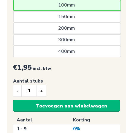
100mm 
150mm 
200mm 
300mm 
400mm 
€1,95
incl. btw
Aantal stuks
Sale
sticker,
Toevoegen aan winkelwagen
50%
(Rond/Rood)
Aantal
Korting
aantal
1 - 9
0%