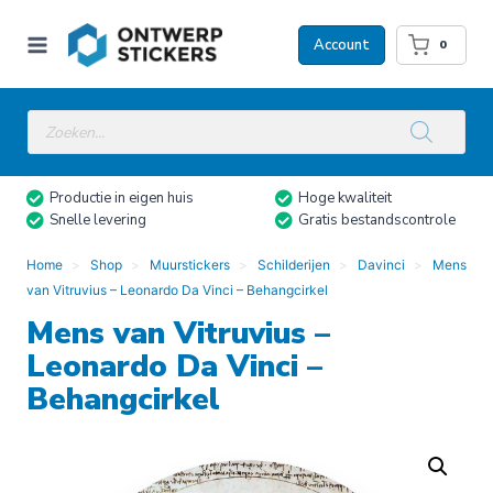
Doorgaan
naar
Account
0
inhoud
Producten
zoeken
Productie in eigen huis
Hoge kwaliteit
Snelle levering
Gratis bestandscontrole
Home
Shop
Muurstickers
Schilderijen
Davinci
Mens
van Vitruvius – Leonardo Da Vinci – Behangcirkel
Mens van Vitruvius –
Leonardo Da Vinci –
Behangcirkel