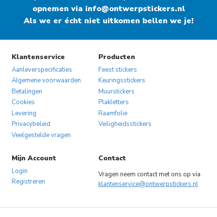
variaties.
variaties.
opnemen via
info@ontwerpstickers.nl
Deze
Deze
Als we er écht niet uitkomen bellen we je!
optie
optie
kan
kan
gekozen
gekozen
Klantenservice
Producten
worden
worden
Aanleverspecificaties
Feest stickers
op
op
Algemene voorwaarden
Keuringsstickers
Betalingen
Muurstickers
de
de
Cookies
Plakletters
productpagina
productpagina
Levering
Raamfolie
Privacybeleid
Veiligheidsstickers
Veelgestelde vragen
Mijn Account
Contact
Login
Vragen neem contact met ons op via
Registreren
klantenservice@ontwerpstickers.nl