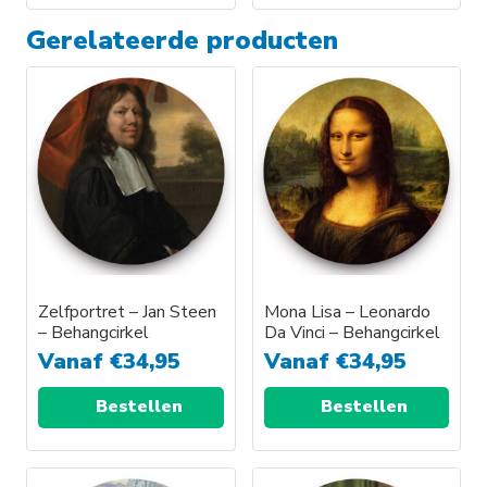
Dit
Gerelateerde producten
product
heeft
meerdere
variaties.
Deze
optie
kan
gekozen
worden
op
Zelfportret – Jan Steen
Mona Lisa – Leonardo
de
– Behangcirkel
Da Vinci – Behangcirkel
productpagina
Vanaf
€
34,95
Vanaf
€
34,95
Bestellen
Bestellen
Dit
Dit