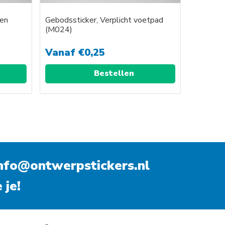
en
Gebodssticker, Verplicht voetpad
(M024)
Vanaf
€
0,25
Bestellen
nfo@ontwerpstickers.nl
 je!