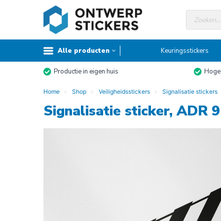
Doorgaan
Producte
naar
zoeken
inhoud
Alle producten
Keuringsstickers
Productie in eigen huis
Hoge 
Home
Shop
Veiligheidsstickers
Signalisatie stickers
Signalisatie sticker, ADR 