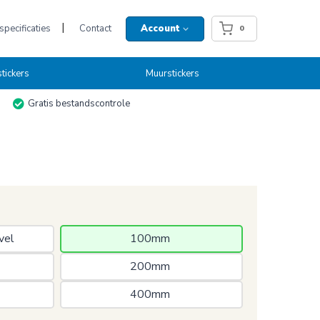
pecificaties
Contact
Account
0
tickers
Muurstickers
Gratis bestandscontrole
vel 
100mm 
200mm 
400mm 