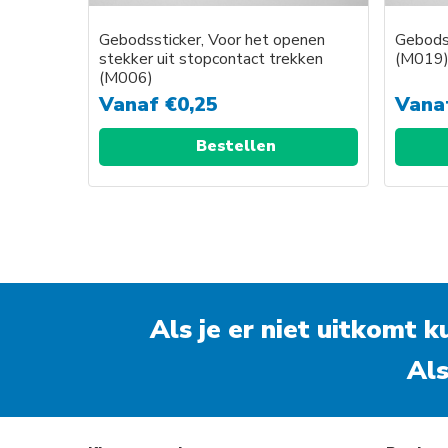
Gebodssticker, Voor het openen
Gebodss
stekker uit stopcontact trekken
(M019
(M006)
Vanaf
€
0,25
Vana
Bestellen
Als je er niet uitkomt 
Als