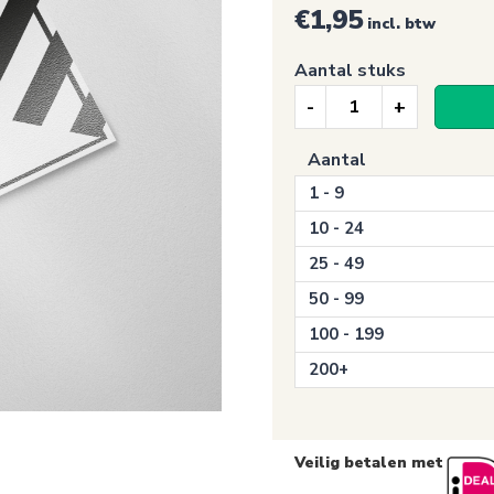
€1,95
incl. btw
Aantal stuks
Signalisatie
sticker,
Aantal
ADR
1 - 9
9
-
10 - 24
KLASSE
25 - 49
9
50 - 99
:
100 - 199
Diversen
aantal
200+
Veilig betalen met