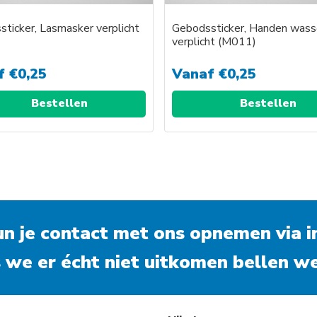
ticker, Lasmasker verplicht
Gebodssticker, Handen wass
)
verplicht (M011)
f
€
0,25
Vanaf
€
0,25
Bestellen
Bestellen
kun je contact met ons opnemen via
i
 we er écht niet uitkomen bellen we