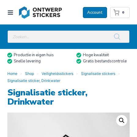
Doorgaan
naar
Account
0
inhoud
Producten
zoeken
Productie in eigen huis
Hoge kwaliteit
Snelle levering
Gratis bestandscontrole
Home
Shop
Veiligheidsstickers
Signalisatie stickers
Signalisatie sticker, Drinkwater
Signalisatie sticker,
Drinkwater