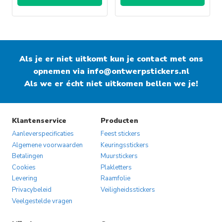
Als je er niet uitkomt kun je contact met ons
opnemen via
info@ontwerpstickers.nl
Als we er écht niet uitkomen bellen we je!
Klantenservice
Producten
Aanleverspecificaties
Feest stickers
Algemene voorwaarden
Keuringsstickers
Betalingen
Muurstickers
Cookies
Plakletters
Levering
Raamfolie
Privacybeleid
Veiligheidsstickers
Veelgestelde vragen