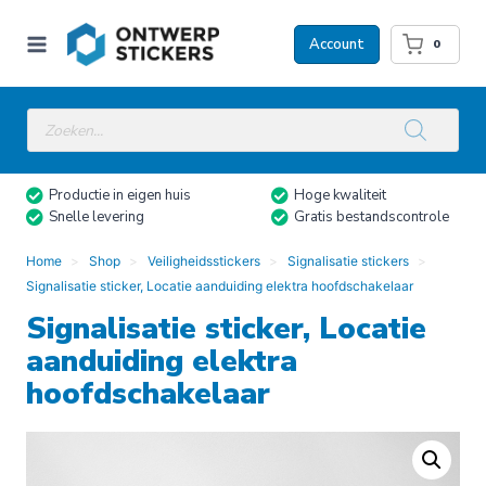
Doorgaan
naar
Account
0
inhoud
Producten
zoeken
Productie in eigen huis
Hoge kwaliteit
Snelle levering
Gratis bestandscontrole
Home
Shop
Veiligheidsstickers
Signalisatie stickers
Signalisatie sticker, Locatie aanduiding elektra hoofdschakelaar
Signalisatie sticker, Locatie
aanduiding elektra
hoofdschakelaar