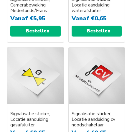
Camerabewaking
Locatie aanduiding
Nederlands/Frans
waterafsluiter
Vanaf
€
5,95
Vanaf
€
0,65
Bestellen
Bestellen
Dit
product
heeft
meerdere
variaties.
Deze
optie
kan
gekozen
worden
Signalisatie sticker,
Signalisatie sticker,
Locatie aanduiding
Locatie aanduiding cv
op
gasafsluiter
noodschakelaar
de