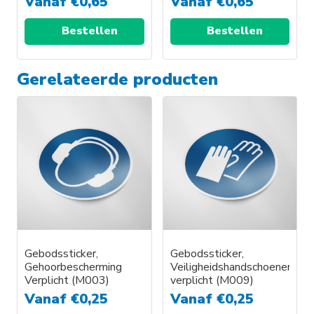
Vanaf
€
0,65
Vanaf
€
0,65
productpagina
Bestellen
Bestellen
Gerelateerde producten
Gebodssticker,
Gebodssticker,
Gehoorbescherming
Veiligheidshandschoenen
Verplicht (M003)
verplicht (M009)
Vanaf
€
0,25
Vanaf
€
0,25