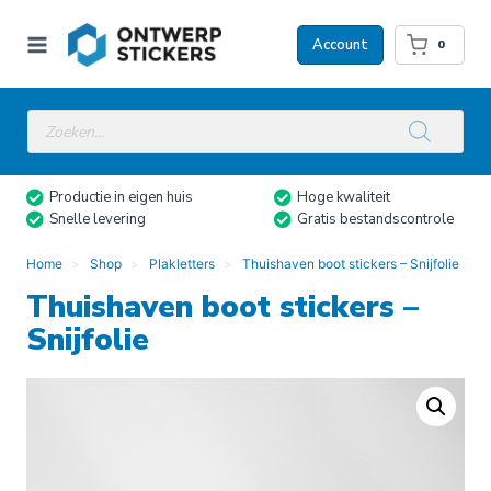
Doorgaan
naar
Account
0
inhoud
Producten
zoeken
Productie in eigen huis
Hoge kwaliteit
Snelle levering
Gratis bestandscontrole
Home
Shop
Plakletters
Thuishaven boot stickers – Snijfolie
Thuishaven boot stickers –
Snijfolie