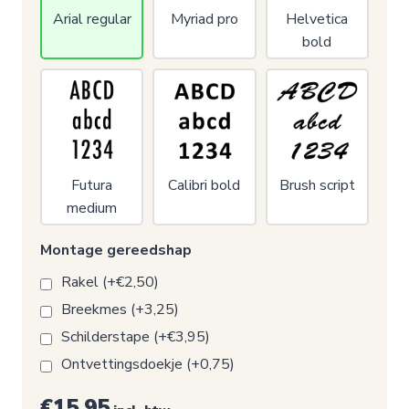
Arial regular
Myriad pro
Helvetica
bold
Futura
Calibri bold
Brush script
medium
Montage gereedshap
Rakel (+€2,50)
Breekmes (+3,25)
Schilderstape (+€3,95)
Ontvettingsdoekje (+0,75)
€15,95