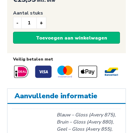
incl. btw
Aantal stuks
Thuishaven
boot
Toevoegen aan winkelwagen
stickers
-
Snijfolie
Veilig betalen met
aantal
Aanvullende informatie
Blauw – Gloss (Avery 875),
Bruin – Gloss (Avery 880),
Geel – Gloss (Avery 855),