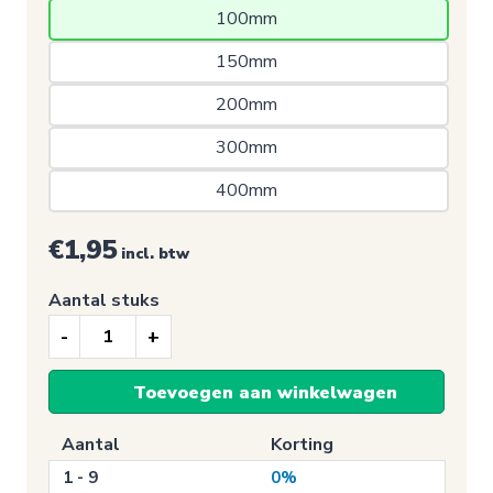
100mm 
150mm 
200mm 
300mm 
400mm 
€1,95
incl. btw
Aantal stuks
Toilet
sticker,
Toevoegen aan winkelwagen
Dames
toilet
Aantal
Korting
pictogram
1 - 9
0%
(rond/wit)