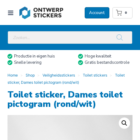
Doorgaan
naar
Account
0
inhoud
Producten
zoeken
Productie in eigen huis
Hoge kwaliteit
Snelle levering
Gratis bestandscontrole
Home
Shop
Veiligheidsstickers
Toilet stickers
Toilet
sticker, Dames toilet pictogram (rond/wit)
Toilet sticker, Dames toilet
pictogram (rond/wit)