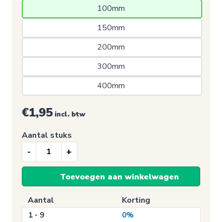
100mm 
150mm 
200mm 
300mm 
400mm 
€1,95
incl. btw
Aantal stuks
Waarschuwingssticker,
Laden
Toevoegen aan winkelwagen
van
accu's
Aantal
Korting
aantal
1 - 9
0%