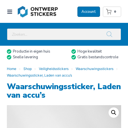
Doorgaan
naar
Account
0
inhoud
Producten
zoeken
Productie in eigen huis
Hoge kwaliteit
Snelle levering
Gratis bestandscontrole
Home
Shop
Veiligheidsstickers
Waarschuwingsstickers
Waarschuwingssticker, Laden van accu’s
Waarschuwingssticker, Laden
van accu’s