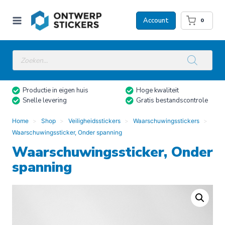
Doorgaan
naar
Account
0
inhoud
Producten
zoeken
Productie in eigen huis
Hoge kwaliteit
Snelle levering
Gratis bestandscontrole
Home
Shop
Veiligheidsstickers
Waarschuwingsstickers
Waarschuwingssticker, Onder spanning
Waarschuwingssticker, Onder
spanning