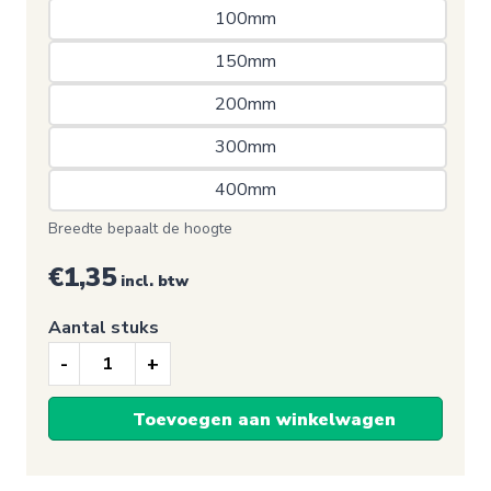
100mm 
150mm 
200mm 
300mm 
400mm 
Breedte bepaalt de hoogte
€1,35
incl. btw
Aantal stuks
Waarschuwingssticker,
Onder
Toevoegen aan winkelwagen
spanning
aantal