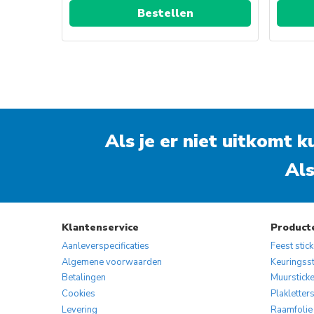
Bestellen
Als je er niet uitkomt 
Als
Klantenservice
Product
Aanleverspecificaties
Feest stic
Algemene voorwaarden
Keuringsst
Betalingen
Muurstick
Cookies
Plakletter
Levering
Raamfolie