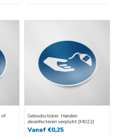
Dit
product
heeft
e
meerdere
variaties.
Deze
optie
kan
gekozen
worden
op
de
agina
productpagina
 of
Gebodssticker, Handen
desinfecteren verplicht (M022)
Vanaf
€
0,25