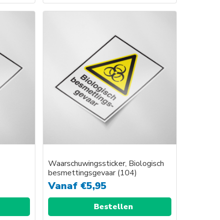
Dit
product
heeft
e
meerdere
variaties.
Deze
optie
kan
gekozen
worden
op
de
agina
productpagina
Waarschuwingssticker, Biologisch
besmettingsgevaar (104)
Vanaf
€
5,95
Bestellen