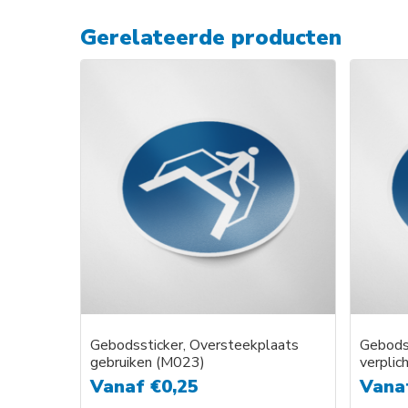
Gerelateerde producten
Gebodssticker, Oversteekplaats
Gebodss
gebruiken (M023)
verplic
Vanaf
€
0,25
Vana