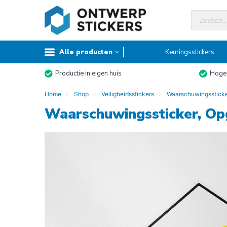
Doorgaan
Producte
naar
zoeken
inhoud
Alle producten
Keuringsstickers
Productie in eigen huis
Hoge 
Home
Shop
Veiligheidsstickers
Waarschuwingsstick
Waarschuwingssticker, Op