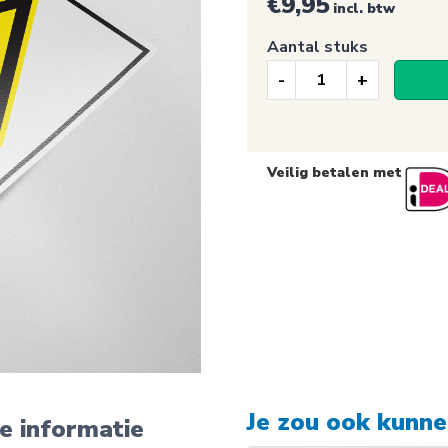
€
9,95
incl. btw
Aantal stuks
Waarschuwings
Opgepast
Verstikkingsge
Veilig betalen met
(482)
aantal
Je zou ook kunn
e informatie