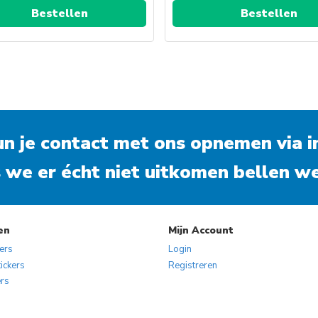
Bestellen
Bestellen
kun je contact met ons opnemen via
i
 we er écht niet uitkomen bellen we
en
Mijn Account
kers
Login
ickers
Registreren
ers
s