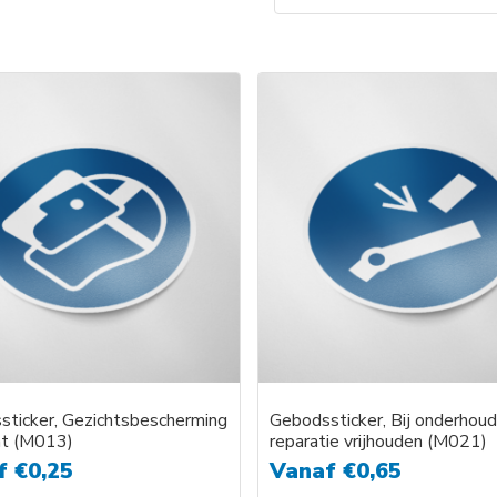
Dit
product
heeft
meerder
variaties.
Deze
optie
kan
gekozen
worden
op
de
productp
ticker, Gezichtsbescherming
Gebodssticker, Bij onderhoud
ht (M013)
reparatie vrijhouden (M021)
f
€
0,25
Vanaf
€
0,65