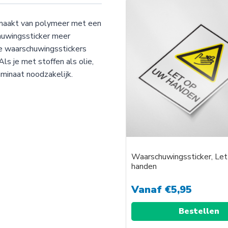
emaakt van polymeer met een
huwingssticker meer
De waarschuwingsstickers
ls je met stoffen als olie,
minaat noodzakelijk.
Waarschuwingssticker, Le
handen
Vanaf
€
5,95
Bestellen