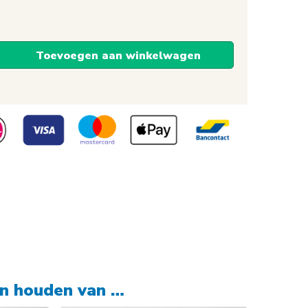
Toevoegen aan winkelwagen
sticker,
vaar
en houden van …