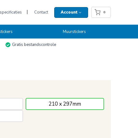
pecificaties
Contact
Account
0
tickers
Muurstickers
Gratis bestandscontrole
210 x 297mm