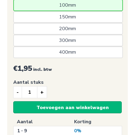
100mm 
150mm 
200mm 
300mm 
400mm 
€1,95
incl. btw
Aantal stuks
Eerste
hulp
Toevoegen aan winkelwagen
sticker,
Zuurstofmasker
Aantal
Korting
(E028)
1 - 9
0%
aantal