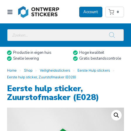
Doorgaan
naar
Account
0
inhoud
Producten
zoeken
Productie in eigen huis
Hoge kwaliteit
Snelle levering
Gratis bestandscontrole
Home
Shop
Veiligheidsstickers
Eerste Hulp stickers
Eerste hulp sticker, Zuurstofmasker (E028)
Eerste hulp sticker,
Zuurstofmasker (E028)