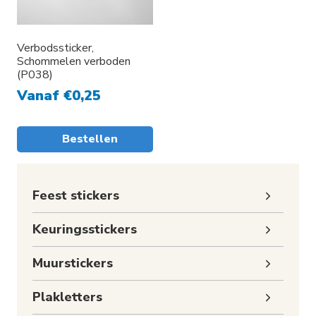
Verbodssticker,
Schommelen verboden
(P038)
Vanaf
€
0,25
Bestellen
Toggle
Feest stickers
subme
Toggle
Keuringsstickers
subme
Toggle
Muurstickers
subme
Toggle
Plakletters
subme