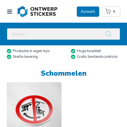
Doorgaan
naar
Account
0
inhoud
Producten
zoeken
Productie in eigen huis
Hoge kwaliteit
Snelle levering
Gratis bestandscontrole
Schommelen