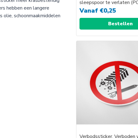
ssticker meer krasbestendig
sleepspoor te verlaten (P
kers hebben een langere
Vanaf
€
0,25
als olie, schoonmaakmiddelen
Bestellen
Verbodssticker, Verboden 