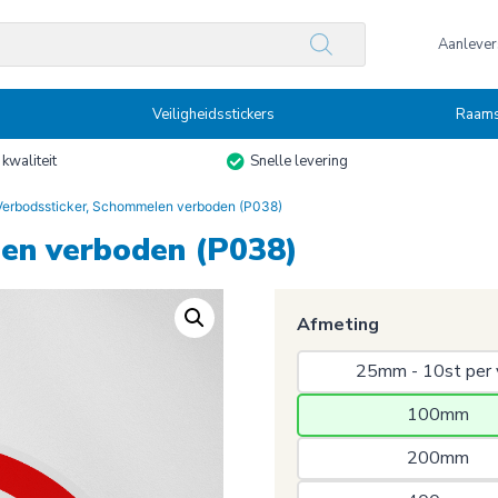
n
Aanlevers
Veiligheidsstickers
Raams
kwaliteit
Snelle levering
Verbodssticker, Schommelen verboden (P038)
en verboden (P038)
Afmeting
25mm - 10st per 
100mm 
200mm 