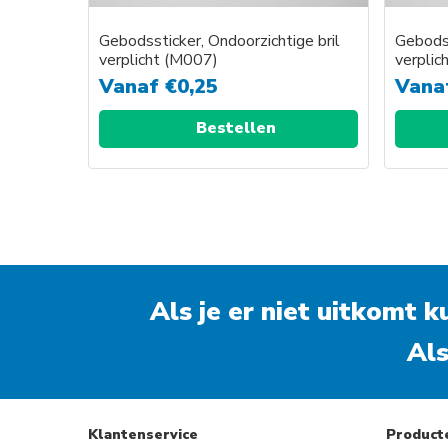
Gebodssticker, Ondoorzichtige bril
Gebodss
verplicht (M007)
verplic
Vanaf
€
0,25
Vana
Bestellen
Als je er niet uitkomt 
Als
Klantenservice
Product