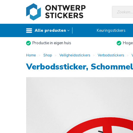
Doorgaan
Producte
naar
zoeken
inhoud
Alle producten
Keuringsstickers
Productie in eigen huis
Hoge 
Home
Shop
Veiligheidsstickers
Verbodsstickers
Verbodssticker, Schommel