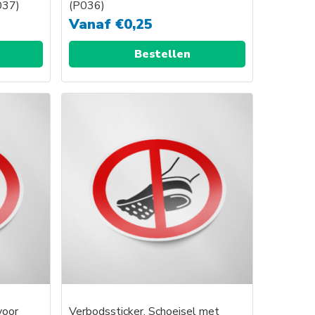
037)
(P036)
Vanaf
€
0,25
Bestellen
voor
Verbodssticker, Schoeisel met