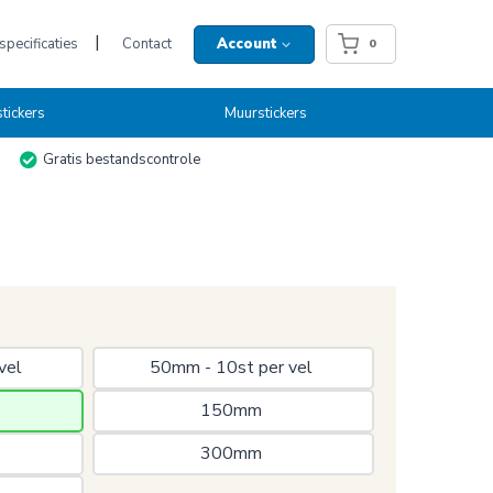
pecificaties
Contact
Account
0
tickers
Muurstickers
Gratis bestandscontrole
vel 
50mm - 10st per vel 
150mm 
300mm 