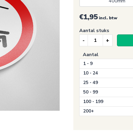
400mm 
€1,95
incl. btw
Aantal stuks
Verbodssticker,
Schommelen
Aantal
verboden
1 - 9
(P038)
aantal
10 - 24
25 - 49
50 - 99
100 - 199
200+