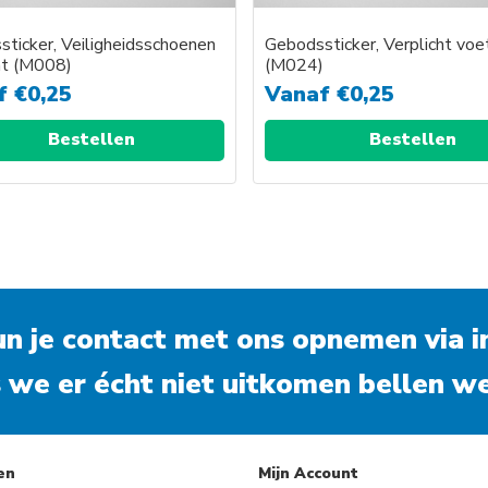
ticker, Veiligheidsschoenen
Gebodssticker, Verplicht vo
ht (M008)
(M024)
f
€
0,25
Vanaf
€
0,25
Bestellen
Bestellen
kun je contact met ons opnemen via
i
 we er écht niet uitkomen bellen we
en
Mijn Account