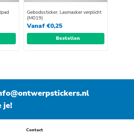
etpad
Gebodssticker, Lasmasker verplicht
(M019)
Vanaf
€
0,25
Bestellen
nfo@ontwerpstickers.nl
 je!
Contact