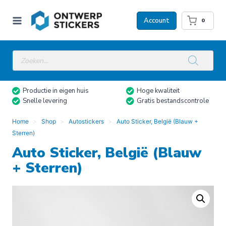
Doorgaan
naar
Account
0
inhoud
Producten
zoeken
Productie in eigen huis
Hoge kwaliteit
Snelle levering
Gratis bestandscontrole
Home
Shop
Autostickers
Auto Sticker, België (Blauw +
Sterren)
Auto Sticker, België (Blauw
+ Sterren)