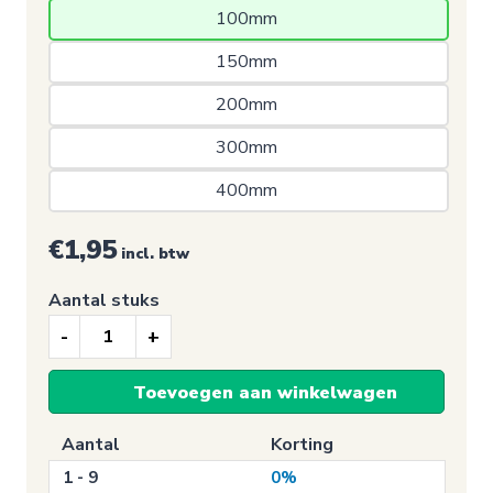
100mm 
150mm 
200mm 
300mm 
400mm 
€1,95
incl. btw
Aantal stuks
Auto
Sticker,
Toevoegen aan winkelwagen
België
(Blauw
Aantal
Korting
+
1 - 9
0%
Sterren)