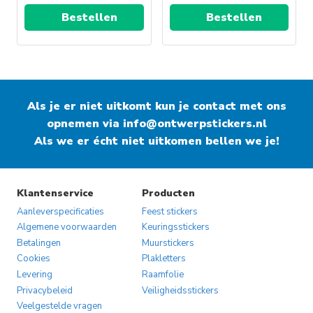
Bestellen
Bestellen
Als je er niet uitkomt kun je contact met ons
opnemen via
info@ontwerpstickers.nl
Als we er écht niet uitkomen bellen we je!
Klantenservice
Producten
Aanleverspecificaties
Feest stickers
Algemene voorwaarden
Keuringsstickers
Betalingen
Muurstickers
Cookies
Plakletters
Levering
Raamfolie
Privacybeleid
Veiligheidsstickers
Veelgestelde vragen