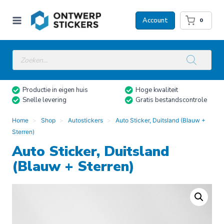
Doorgaan
naar
Account
0
inhoud
Producten
zoeken
Productie in eigen huis
Hoge kwaliteit
Snelle levering
Gratis bestandscontrole
Home
Shop
Autostickers
Auto Sticker, Duitsland (Blauw +
Sterren)
Auto Sticker, Duitsland
(Blauw + Sterren)