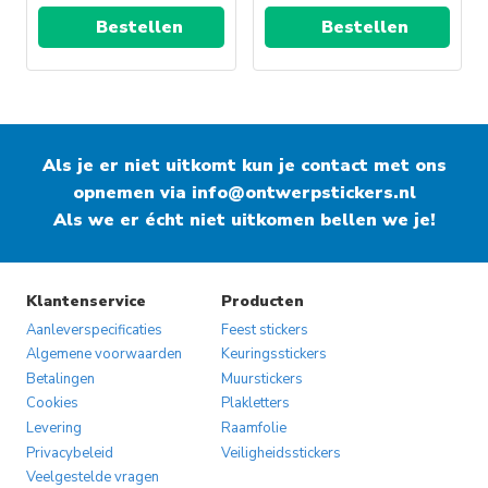
Bestellen
Bestellen
Als je er niet uitkomt kun je contact met ons
opnemen via
info@ontwerpstickers.nl
Als we er écht niet uitkomen bellen we je!
Klantenservice
Producten
Aanleverspecificaties
Feest stickers
Algemene voorwaarden
Keuringsstickers
Betalingen
Muurstickers
Cookies
Plakletters
Levering
Raamfolie
Privacybeleid
Veiligheidsstickers
Veelgestelde vragen