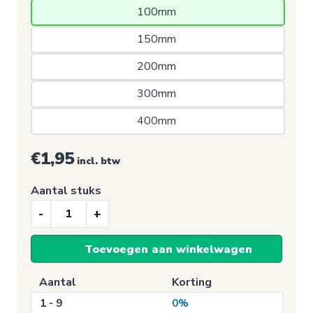
100mm 
150mm 
200mm 
300mm 
400mm 
€1,95
incl. btw
Aantal stuks
Auto
Sticker,
Toevoegen aan winkelwagen
Duitsland
(Blauw
Aantal
Korting
+
1 - 9
0%
Sterren)