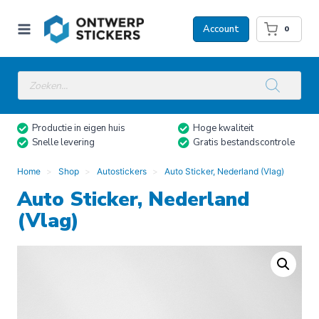
Doorgaan
naar
Account
0
inhoud
Producten
zoeken
Productie in eigen huis
Hoge kwaliteit
Snelle levering
Gratis bestandscontrole
Home
Shop
Autostickers
Auto Sticker, Nederland (Vlag)
Auto Sticker, Nederland
(Vlag)