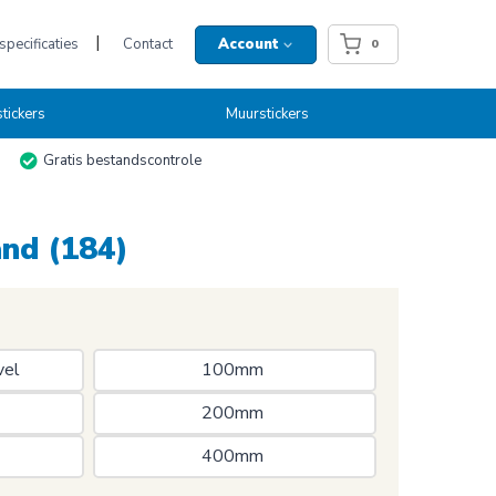
pecificaties
Contact
Account
0
tickers
Muurstickers
Gratis bestandscontrole
and (184)
el 
100mm 
200mm 
400mm 