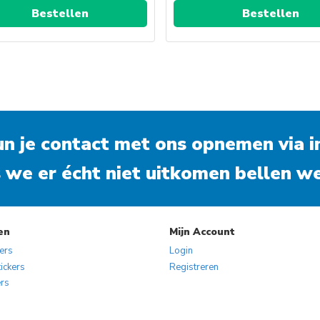
Bestellen
Bestellen
kun je contact met ons opnemen via
i
 we er écht niet uitkomen bellen we
en
Mijn Account
kers
Login
ickers
Registreren
ers
s