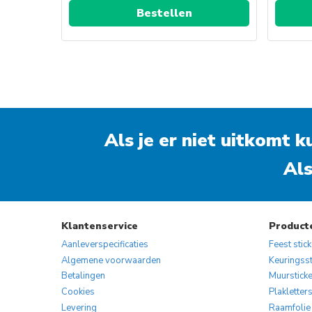
Bestellen
Als je er niet uitkomt 
Als
Klantenservice
Product
Aanleverspecificaties
Feest stic
Algemene voorwaarden
Keuringsst
Betalingen
Muurstick
Cookies
Plakletter
Levering
Raamfolie