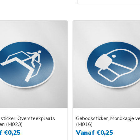
sticker, Oversteekplaats
Gebodssticker, Mondkapje ve
ken (M023)
(M016)
f
€
0,25
Vanaf
€
0,25