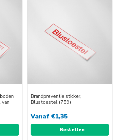
erboden
Brandpreventie sticker,
l van
Blustoestel (759)
Vanaf
€
1,35
Bestellen