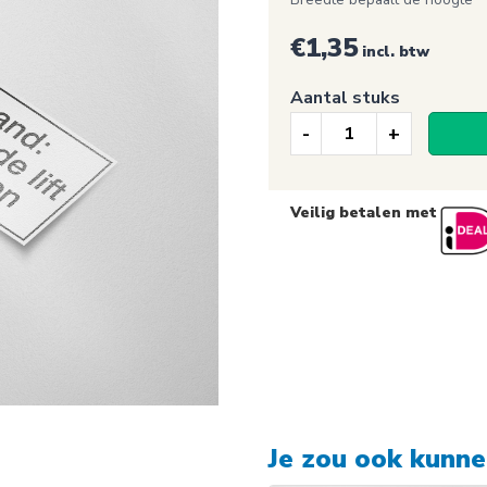
€1,35
incl. btw
Aantal stuks
Brandpreventie
sticker,
Verboden
Veilig betalen met
de
lift
te
gebruiken
bij
brand
(184)
aantal
Je zou ook kunn