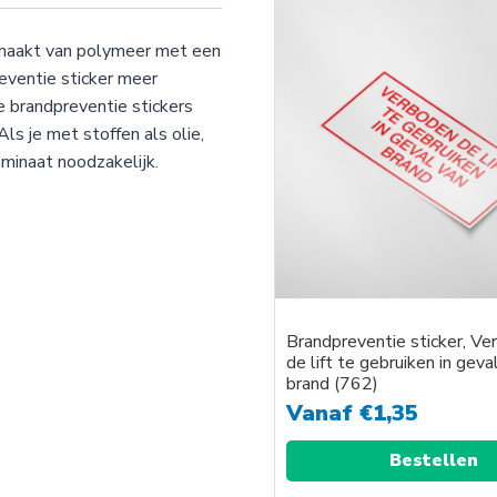
emaakt van polymeer met een
eventie sticker meer
e brandpreventie stickers
ls je met stoffen als olie,
minaat noodzakelijk.
Brandpreventie sticker, V
de lift te gebruiken in geva
brand (762)
Vanaf
€
1,35
Bestellen