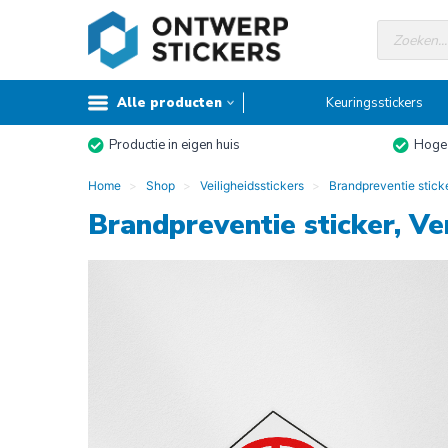
Doorgaan
Producte
naar
zoeken
inhoud
Alle producten
Keuringsstickers
Productie in eigen huis
Hoge 
Home
Shop
Veiligheidsstickers
Brandpreventie stick
Brandpreventie sticker, Ve