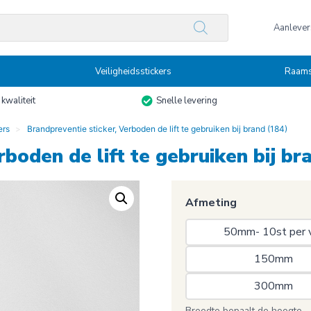
n
Aanlevers
Veiligheidsstickers
Raams
kwaliteit
Snelle levering
ers
Brandpreventie sticker, Verboden de lift te gebruiken bij brand (184)
rboden de lift te gebruiken bij br
Afmeting
50mm- 10st per v
150mm 
300mm 
Breedte bepaalt de hoogte