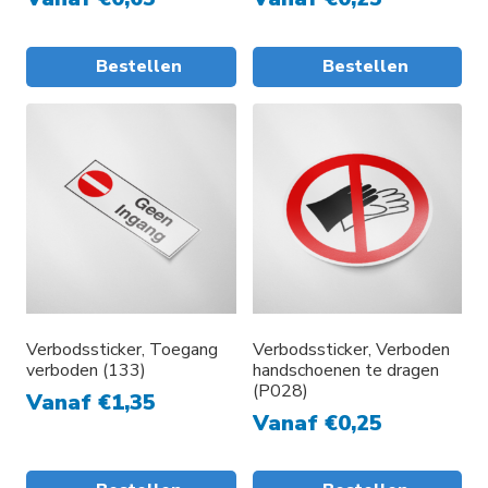
productpagina
Bestellen
Bestellen
Verbodssticker, Toegang
Verbodssticker, Verboden
verboden (133)
handschoenen te dragen
(P028)
Vanaf
€
1,35
Vanaf
€
0,25