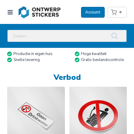
Doorgaan
naar
Account
0
inhoud
Producten
zoeken
Productie in eigen huis
Hoge kwaliteit
Snelle levering
Gratis bestandscontrole
Verbod