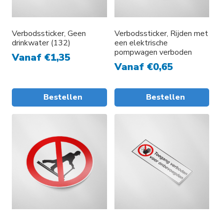
Verbodssticker, Geen
Verbodssticker, Rijden met
drinkwater (132)
een elektrische
pompwagen verboden
Vanaf
€
1,35
Vanaf
€
0,65
Bestellen
Bestellen
Dit
product
heeft
meerdere
variaties.
Deze
optie
kan
gekozen