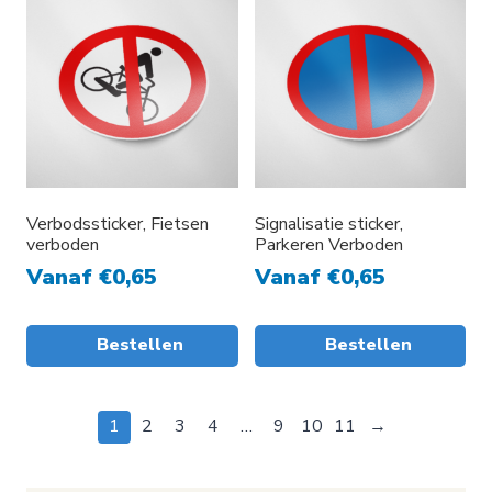
Verbodssticker, Fietsen
Signalisatie sticker,
verboden
Parkeren Verboden
Vanaf
€
0,65
Vanaf
€
0,65
Bestellen
Bestellen
1
2
3
4
…
9
10
11
→