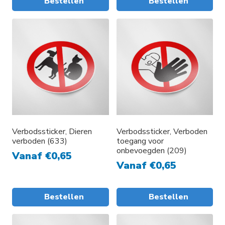
Bestellen
Bestellen
Dit
product
heeft
meerdere
variaties.
Deze
optie
kan
gekozen
worden
Verbodssticker, Dieren
Verbodssticker, Verboden
verboden (633)
toegang voor
op
onbevoegden (209)
de
Vanaf
€
0,65
Vanaf
€
0,65
productpagina
Bestellen
Bestellen