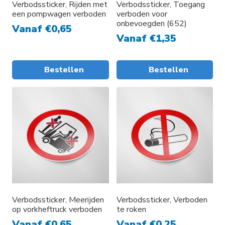
worden
Verbodssticker, Rijden met
Verbodssticker, Toegang
een pompwagen verboden
verboden voor
op
onbevoegden (652)
de
Vanaf
€
0,65
Vanaf
€
1,35
productpagina
Bestellen
Bestellen
Dit
product
heeft
meerdere
variaties.
Deze
optie
kan
gekozen
worden
Verbodssticker, Meerijden
Verbodssticker, Verboden
op vorkheftruck verboden
te roken
op
de
Vanaf
€
0,65
Vanaf
€
0,25