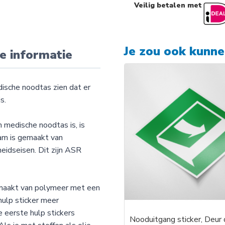
Veilig betalen met
Je zou ook kunn
e informatie
ische noodtas zien dat er
s.
 medische noodtas is, is
ram is gemaakt van
heidseisen. Dit zijn ASR
emaakt van polymeer met een
hulp sticker meer
e eerste hulp stickers
Nooduitgang sticker, Deur