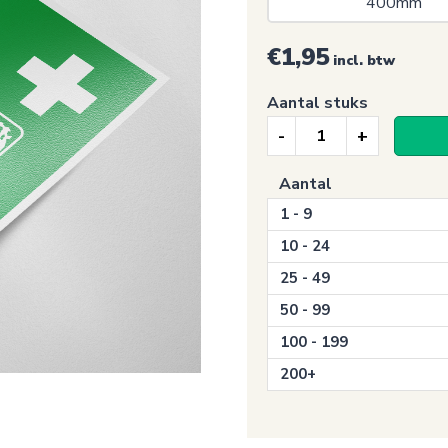
400mm 
€1,95
incl. btw
Aantal stuks
Eerste
hulp
Aantal
sticker,
1 - 9
Medische
noodtas
10 - 24
(E027)
25 - 49
aantal
50 - 99
100 - 199
200+