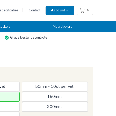
pecificaties
Contact
Account
0
tickers
Muurstickers
Gratis bestandscontrole
vel 
50mm - 10st per vel 
150mm 
300mm 