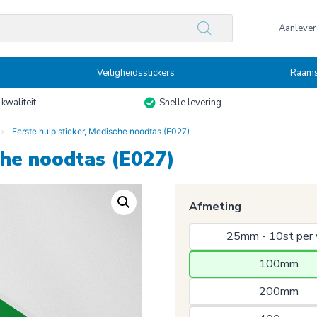
n
Aanlevers
Veiligheidsstickers
Raams
kwaliteit
Snelle levering
Eerste hulp sticker, Medische noodtas (E027)
che noodtas (E027)
Afmeting
25mm - 10st per 
100mm 
200mm 