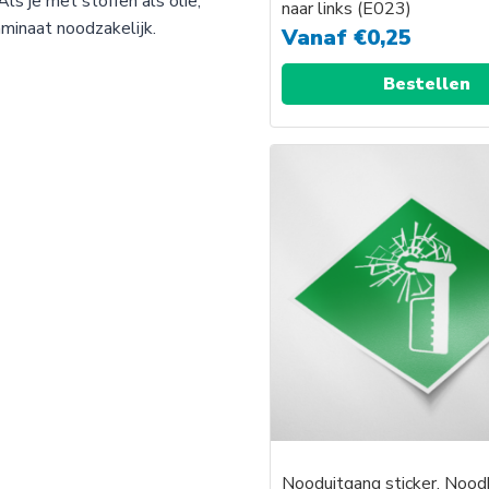
ls je met stoffen als olie,
naar links (E023)
minaat noodzakelijk.
Vanaf
€
0,25
Bestellen
Nooduitgang sticker, Noo