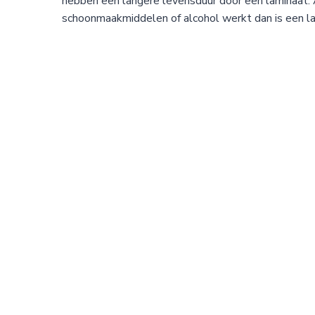
hebben een langere levensduur door een laminaat. A
schoonmaakmiddelen of alcohol werkt dan is een la