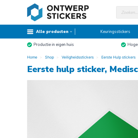
Doorgaan
Producte
naar
zoeken
inhoud
Alle producten
Keuringsstickers
Productie in eigen huis
Hoge 
Home
Shop
Veiligheidsstickers
Eerste Hulp stickers
Eerste hulp sticker, Medis