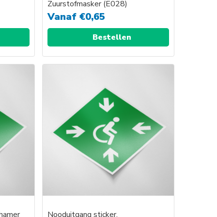
Zuurstofmasker (E028)
Vanaf
€
0,65
Bestellen
dhamer
Nooduitgang sticker,