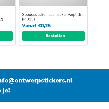
Gebodssticker, Lasmasker verplicht
2)
(M019)
Vanaf
€
0,25
Bestellen
nfo@ontwerpstickers.nl
 je!