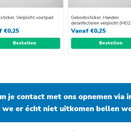
ticker, Verplicht voetpad
Gebodssticker, Handen
)
desinfecteren verplicht (M02
f
€
0,25
Vanaf
€
0,25
Bestellen
Bestellen
kun je contact met ons opnemen via
i
 we er écht niet uitkomen bellen we