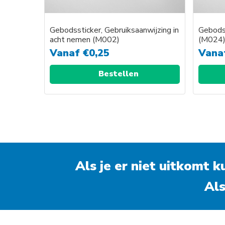
Gebodssticker, Gebruiksaanwijzing in
Gebodss
acht nemen (M002)
(M024
Vanaf
€
0,25
Vana
Bestellen
Als je er niet uitkomt 
Als