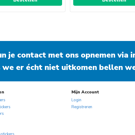
Dit
Dit
product
product
heeft
heeft
meerdere
meerdere
variaties.
variaties.
kun je contact met ons opnemen via
Deze
Deze
i
optie
optie
 we er écht niet uitkomen bellen we
kan
kan
gekozen
gekozen
worden
worden
op
op
en
Mijn Account
de
de
kers
Login
productpagina
productpa
ickers
Registreren
ers
s
sstickers