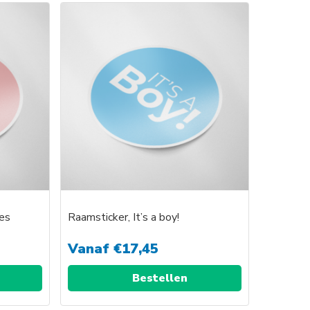
product
heeft
e
meerdere
variaties.
Deze
optie
kan
gekozen
worden
op
de
agina
productpagina
jes
Raamsticker, It’s a boy!
Vanaf
€
17,45
Bestellen