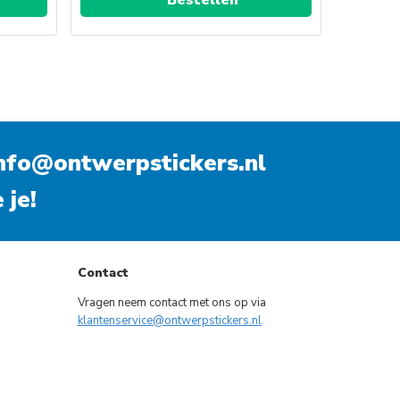
Dit
product
heeft
meerdere
variaties.
nfo@ontwerpstickers.nl
Deze
optie
 je!
kan
gekozen
worden
op
Contact
de
Vragen neem contact met ons op via
gina
productpagina
klantenservice@ontwerpstickers.nl