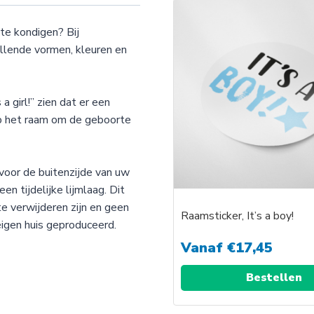
te kondigen? Bij
llende vormen, kleuren en
a girl!” zien dat er een
op het raam om de geboorte
voor de buitenzijde van uw
en tijdelijke lijmlaag. Dit
te verwijderen zijn en geen
Raamsticker, It’s a boy!
eigen huis geproduceerd.
Vanaf
€
17,45
Bestellen
Dit