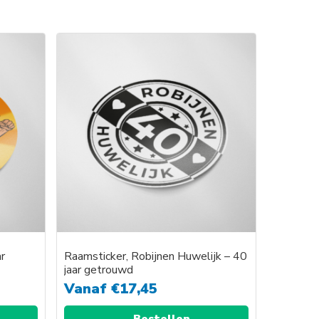
Dit
product
heeft
e
meerdere
variaties.
Deze
optie
kan
gekozen
worden
op
de
agina
productpagina
r
Raamsticker, Robijnen Huwelijk – 40
jaar getrouwd
Vanaf
€
17,45
Bestellen