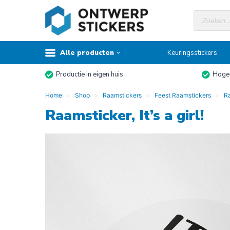
Doorgaan
Producte
naar
zoeken
inhoud
Alle producten
Keuringsstickers
Productie in eigen huis
Hoge 
Home
Shop
Raamstickers
Feest Raamstickers
Ra
Raamsticker, It’s a girl!