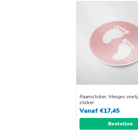
product
heeft
meerder
variaties.
Deze
optie
kan
gekozen
worden
op
de
productp
Raamsticker, Meisjes voet
sticker
Vanaf
€
17,45
Bestellen