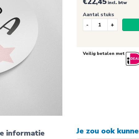
€
22,45
incl. btw
Aantal stuks
Raamsticker,
It's
a
Veilig betalen met
girl!
aantal
Je zou ook kunn
e informatie