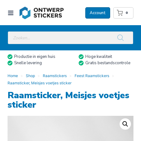
Doorgaan
naar
Account
0
inhoud
Producten
zoeken
Productie in eigen huis
Hoge kwaliteit
Snelle levering
Gratis bestandscontrole
Home
Shop
Raamstickers
Feest Raamstickers
Raamsticker, Meisjes voetjes sticker
Raamsticker, Meisjes voetjes
sticker