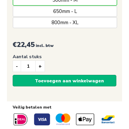
500mm - M
650mm - L
800mm - XL
€
22,45
incl. btw
Aantal stuks
Raamsticker,
Meisjes
Toevoegen aan winkelwagen
voetjes
sticker
Veilig betalen met
aantal