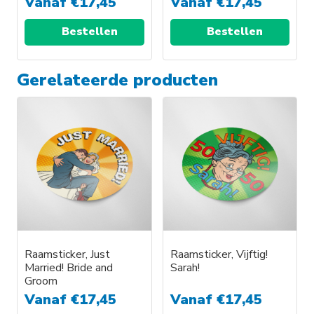
Vanaf
€
17,45
Vanaf
€
17,45
de
de
productpagina
productpagina
Bestellen
Bestellen
Dit
Dit
Gerelateerde producten
product
product
heeft
heeft
meerdere
meerdere
variaties.
variaties.
Deze
Deze
optie
optie
kan
kan
gekozen
gekozen
worden
worden
op
op
Raamsticker, Just
Raamsticker, Vijftig!
de
de
Married! Bride and
Sarah!
productpagina
productpagina
Groom
Vanaf
€
17,45
Vanaf
€
17,45