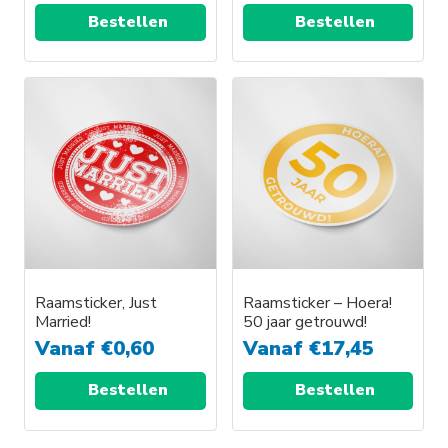
Bestellen
Bestellen
Dit
Dit
product
product
heeft
heeft
meerdere
meerdere
variaties.
variaties.
Deze
Deze
optie
optie
kan
kan
gekozen
gekozen
worden
worden
Raamsticker, Just
Raamsticker – Hoera!
Married!
50 jaar getrouwd!
op
op
Vanaf
€
0,60
Vanaf
€
17,45
de
de
productpagina
productpagina
Bestellen
Bestellen
Dit
Dit