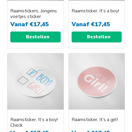
Raamstickers, Jongens
Raamsticker, It’s a boy!
voetjes sticker
Vanaf
€
17,45
Vanaf
€
17,45
Bestellen
Bestellen
Dit
Dit
product
product
heeft
heeft
meerdere
meerdere
variaties.
variaties.
Deze
Deze
optie
optie
kan
kan
gekozen
gekozen
worden
worden
Raamsticker, It’s a boy!
Raamsticker, It’s a girl!
Check
op
op