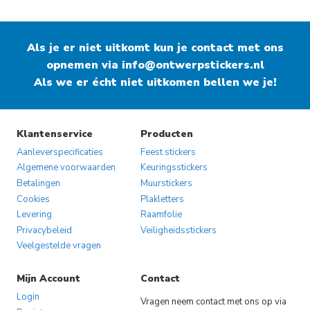
product
product
heeft
heeft
Als je er niet uitkomt kun je contact met ons
meerdere
meerdere
opnemen via
variaties.
info@ontwerpstickers.nl
variaties.
Als we er écht niet uitkomen bellen we je!
Deze
Deze
optie
optie
kan
kan
gekozen
gekozen
Klantenservice
Producten
worden
worden
Aanleverspecificaties
Feest stickers
op
op
Algemene voorwaarden
Keuringsstickers
Betalingen
Muurstickers
de
de
Cookies
Plakletters
productpagina
productpagina
Levering
Raamfolie
Privacybeleid
Veiligheidsstickers
Veelgestelde vragen
Mijn Account
Contact
Login
Vragen neem contact met ons op via