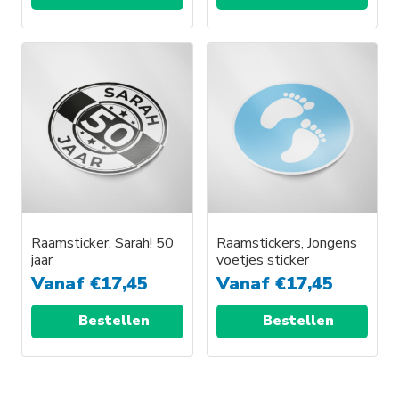
Dit
Dit
product
product
heeft
heeft
meerdere
meerdere
variaties.
variaties.
Deze
Deze
optie
optie
kan
kan
gekozen
gekozen
worden
worden
Raamsticker, Sarah! 50
Raamstickers, Jongens
jaar
voetjes sticker
op
op
Vanaf
€
17,45
Vanaf
€
17,45
de
de
productpagina
productpagina
Bestellen
Bestellen
Dit
Dit
product
product