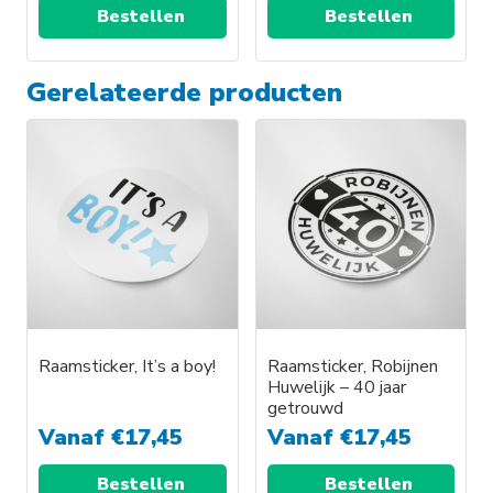
Bestellen
Bestellen
Dit
Dit
Gerelateerde producten
product
product
heeft
heeft
meerdere
meerdere
variaties.
variaties.
Deze
Deze
optie
optie
kan
kan
gekozen
gekozen
worden
worden
op
op
Raamsticker, It’s a boy!
Raamsticker, Robijnen
de
de
Huwelijk – 40 jaar
productpagina
productpagina
getrouwd
Vanaf
€
17,45
Vanaf
€
17,45
Bestellen
Bestellen