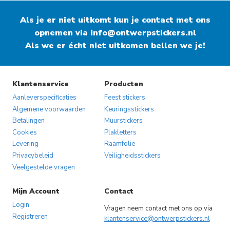
heeft
heeft
Als je er niet uitkomt kun je contact met ons
meerdere
meerdere
opnemen via
variaties.
info@ontwerpstickers.nl
variaties.
Als we er écht niet uitkomen bellen we je!
Deze
Deze
optie
optie
kan
kan
gekozen
gekozen
Klantenservice
Producten
worden
worden
Aanleverspecificaties
Feest stickers
op
op
Algemene voorwaarden
Keuringsstickers
Betalingen
Muurstickers
de
de
Cookies
Plakletters
productpagina
productpagina
Levering
Raamfolie
Privacybeleid
Veiligheidsstickers
Veelgestelde vragen
Mijn Account
Contact
Login
Vragen neem contact met ons op via
Registreren
klantenservice@ontwerpstickers.nl