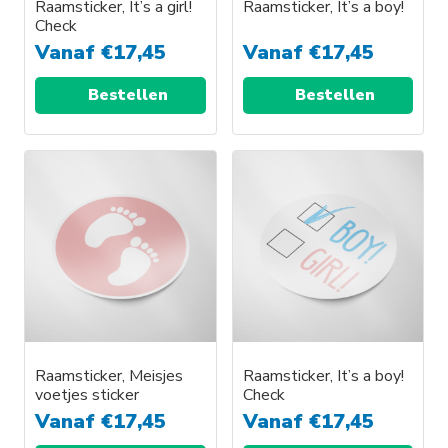
Raamsticker, It’s a girl!
Raamsticker, It’s a boy!
Check
Vanaf
€
17,45
Vanaf
€
17,45
Bestellen
Bestellen
Dit
Dit
product
product
heeft
heeft
meerdere
meerdere
variaties.
variaties.
Deze
Deze
optie
optie
kan
kan
gekozen
gekozen
worden
worden
Raamsticker, Meisjes
Raamsticker, It’s a boy!
voetjes sticker
Check
op
op
Vanaf
€
17,45
Vanaf
€
17,45
de
de
productpagina
productpagina