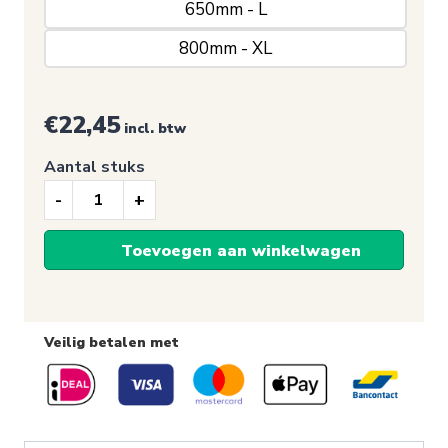
650mm - L
800mm - XL
€
22,45
incl. btw
Aantal stuks
Raamsticker,
It's
Toevoegen aan winkelwagen
a
girl!
Veilig betalen met
aantal