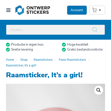
Doorgaan
naar
Account
0
inhoud
Producten
zoeken
Productie in eigen huis
Hoge kwaliteit
Snelle levering
Gratis bestandscontrole
Home
Shop
Raamstickers
Feest Raamstickers
Raamsticker, It’s a girl!
Raamsticker, It’s a girl!