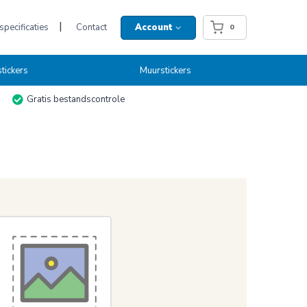
pecificaties
Contact
Account
0
tickers
Muurstickers
Gratis bestandscontrole