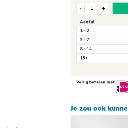
Keuringssticker
jaarlijks
Aantal
onderhoud
1 - 2
aantal
3 - 7
8 - 14
15+
Veilig betalen met
Je zou ook kunn