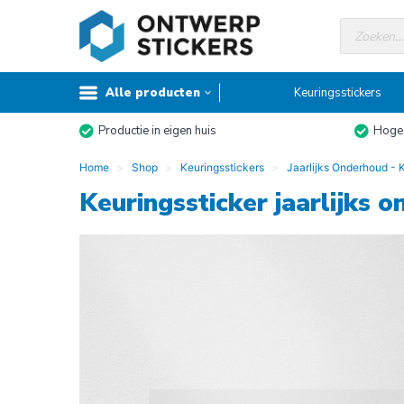
Doorgaan
Producte
naar
zoeken
inhoud
Alle producten
Keuringsstickers
Productie in eigen huis
Hoge 
Home
Shop
Keuringsstickers
Jaarlijks Onderhoud - 
Keuringssticker jaarlijks 