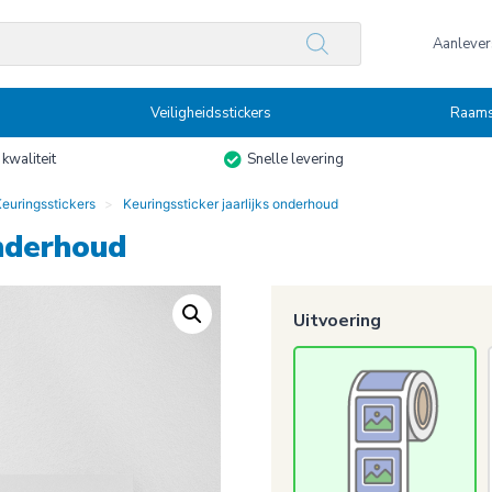
n
Aanlevers
Veiligheidsstickers
Raams
kwaliteit
Snelle levering
Keuringsstickers
Keuringssticker jaarlijks onderhoud
onderhoud
Uitvoering