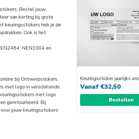
stickers. Bestel jouw
teer van korting bij grote
t keuringsstickers heb je de
opdrukken. Ook is het
, NEN2484, NEN1004 en
Keuringssticker jaarlijks o
online bij Ontwerpstickers.
Vanaf
€
32,50
rs met logo in verschillende
keuringsstickers met logo
Bestellen
n geretourneerd. Bij
 voor jouw keuringsstickers