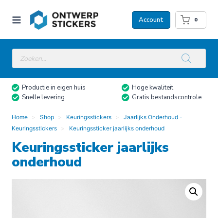
Doorgaan
naar
Account
0
inhoud
Producten
zoeken
Productie in eigen huis
Hoge kwaliteit
Snelle levering
Gratis bestandscontrole
Home
Shop
Keuringsstickers
Jaarlijks Onderhoud -
Keuringsstickers
Keuringssticker jaarlijks onderhoud
Keuringssticker jaarlijks
onderhoud