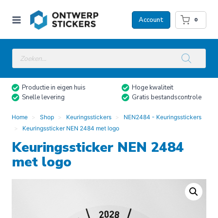
Doorgaan
naar
Account
0
inhoud
Producten
zoeken
Productie in eigen huis
Hoge kwaliteit
Snelle levering
Gratis bestandscontrole
Home
Shop
Keuringsstickers
NEN2484 - Keuringsstickers
Keuringssticker NEN 2484 met logo
Keuringssticker NEN 2484
met logo