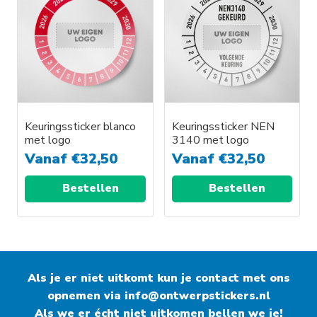
Keuringssticker blanco
Keuringssticker NEN
met logo
3140 met logo
Vanaf
€
32,50
Vanaf
€
32,50
Bestellen
Bestellen
Als je er niet uitkomt kun je contact met ons
opnemen via
info@ontwerpstickers.nl
Als we er écht niet uitkomen bellen we je!