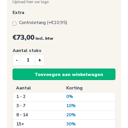
Upload hier uw logo
Extra
Controletang (+€10,95)
€73,00
incl. btw
Aantal stuks
Keuringssticker
NEN
Toevoegen aan winkelwagen
2484
met
Aantal
Korting
logo
1 - 2
0%
aantal
3 - 7
10%
8 - 14
20%
15+
30%