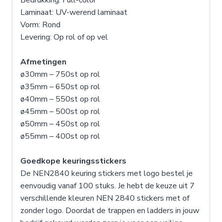
Bedrukking: Full-color
Laminaat: UV-werend laminaat
Vorm: Rond
Levering: Op rol of op vel
Afmetingen
ø30mm – 750st op rol
ø35mm – 650st op rol
ø40mm – 550st op rol
ø45mm – 500st op rol
ø50mm – 450st op rol
ø55mm – 400st op rol
Goedkope keuringsstickers
De NEN2840 keuring stickers met logo bestel je
eenvoudig vanaf 100 stuks. Je hebt de keuze uit 7
verschillende kleuren NEN 2840 stickers met of
zonder logo. Doordat de trappen en ladders in jouw