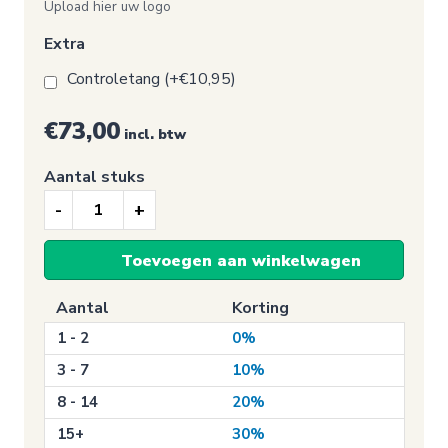
Upload hier uw logo
Extra
Controletang (+€10,95)
€73,00
incl. btw
Aantal stuks
Keuringssticker
NEN
Toevoegen aan winkelwagen
2484
met
Aantal
Korting
logo
1 - 2
0%
aantal
3 - 7
10%
8 - 14
20%
15+
30%