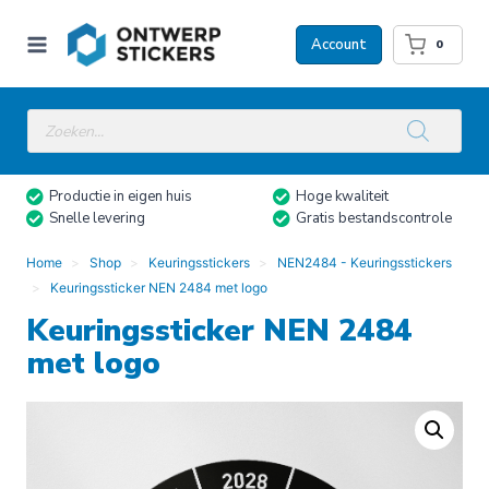
Doorgaan
naar
Account
0
inhoud
Producten
zoeken
Productie in eigen huis
Hoge kwaliteit
Snelle levering
Gratis bestandscontrole
Home
Shop
Keuringsstickers
NEN2484 - Keuringsstickers
Keuringssticker NEN 2484 met logo
Keuringssticker NEN 2484
met logo