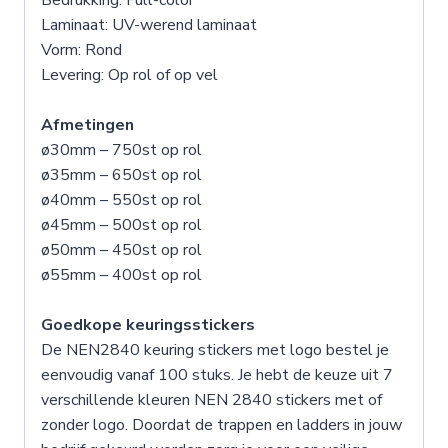
Bedrukking: Full-color
Laminaat: UV-werend laminaat
Vorm: Rond
Levering: Op rol of op vel
Afmetingen
ø30mm – 750st op rol
ø35mm – 650st op rol
ø40mm – 550st op rol
ø45mm – 500st op rol
ø50mm – 450st op rol
ø55mm – 400st op rol
Goedkope keuringsstickers
De NEN2840 keuring stickers met logo bestel je
eenvoudig vanaf 100 stuks. Je hebt de keuze uit 7
verschillende kleuren NEN 2840 stickers met of
zonder logo. Doordat de trappen en ladders in jouw