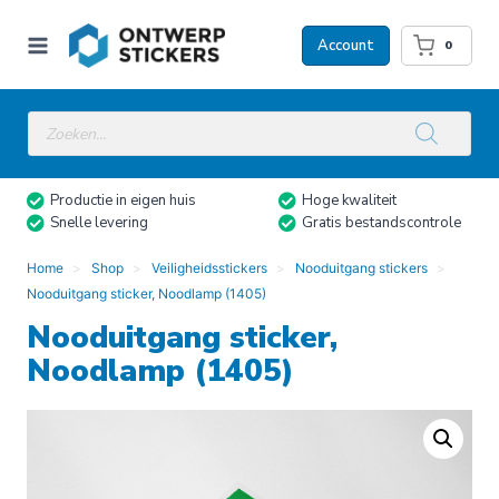
Doorgaan
naar
Account
0
inhoud
Producten
zoeken
Productie in eigen huis
Hoge kwaliteit
Snelle levering
Gratis bestandscontrole
Home
Shop
Veiligheidsstickers
Nooduitgang stickers
Nooduitgang sticker, Noodlamp (1405)
Nooduitgang sticker,
Noodlamp (1405)