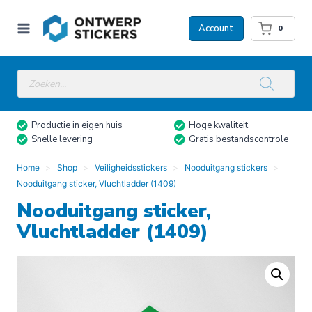
Doorgaan
naar
Account
0
inhoud
Producten
zoeken
Productie in eigen huis
Hoge kwaliteit
Snelle levering
Gratis bestandscontrole
Home
Shop
Veiligheidsstickers
Nooduitgang stickers
Nooduitgang sticker, Vluchtladder (1409)
Nooduitgang sticker,
Vluchtladder (1409)