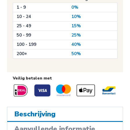
(E002)
1 - 9
0%
aantal
10 - 24
10%
25 - 49
15%
50 - 99
25%
100 - 199
40%
200+
50%
Veilig betalen met
Beschrijving
Aanvullende informatie