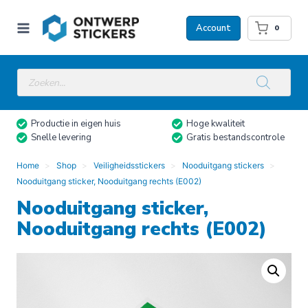
Doorgaan
naar
Account
0
inhoud
Producten
zoeken
Productie in eigen huis
Hoge kwaliteit
Snelle levering
Gratis bestandscontrole
Home
Shop
Veiligheidsstickers
Nooduitgang stickers
Nooduitgang sticker, Nooduitgang rechts (E002)
Nooduitgang sticker,
Nooduitgang rechts (E002)