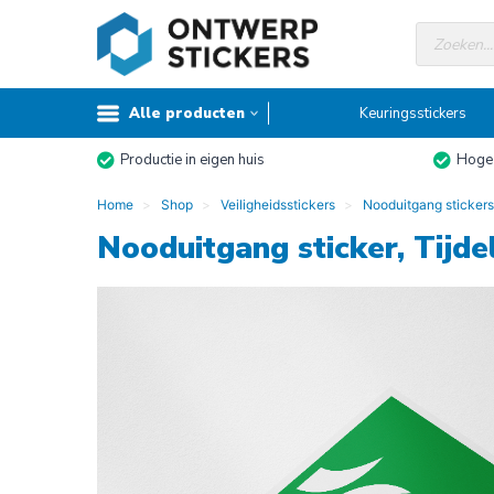
Doorgaan
Producte
naar
zoeken
inhoud
Alle producten
Keuringsstickers
Productie in eigen huis
Hoge 
Home
Shop
Veiligheidsstickers
Nooduitgang stickers
Nooduitgang sticker, Tijde