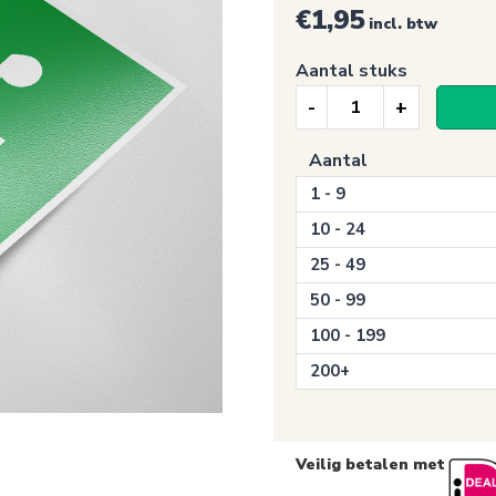
€1,95
incl. btw
Aantal stuks
Nooduitgang
sticker,
Aantal
Tijdelijke
1 - 9
verzamelplaats
voor
10 - 24
evacuatie
25 - 49
(392)
50 - 99
aantal
100 - 199
200+
Veilig betalen met