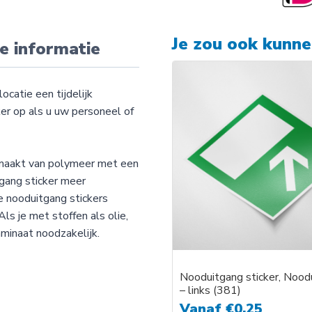
Je zou ook kunn
e informatie
ocatie een tijdelijk
ker op als u uw personeel of
emaakt van polymeer met een
tgang sticker meer
e nooduitgang stickers
ls je met stoffen als olie,
minaat noodzakelijk.
Nooduitgang sticker, Nood
– links (381)
Vanaf
€
0,25