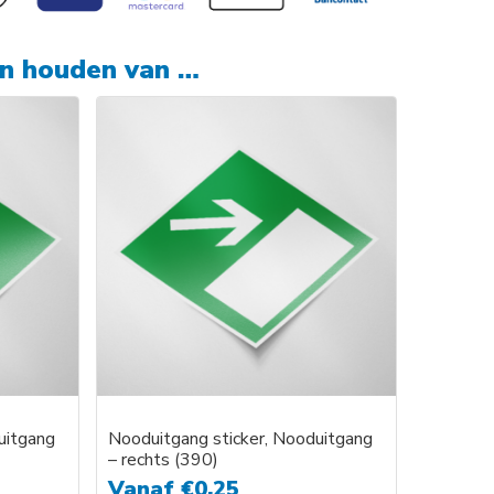
en houden van …
uitgang
Nooduitgang sticker, Nooduitgang
– rechts (390)
Vanaf
€
0,25