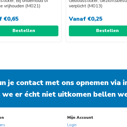
ticker, Bij onderhoud of
Gebodssticker, Gezichtsbesc
ie vrijhouden (M021)
verplicht (M013)
f
€
0,65
Vanaf
€
0,25
Bestellen
Bestellen
kun je contact met ons opnemen via
i
 we er écht niet uitkomen bellen we
en
Mijn Account
kers
Login